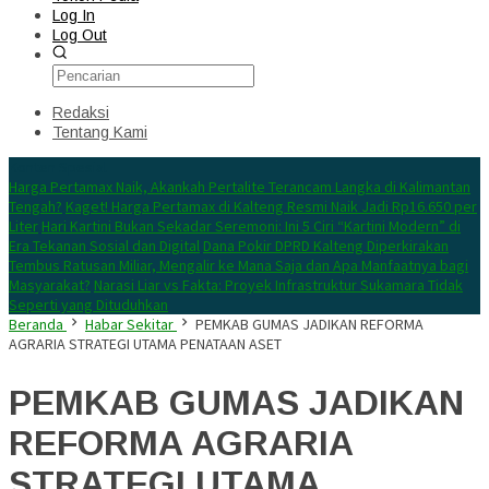
Log In
Log Out
Redaksi
Tentang Kami
Konten Spesial
Harga Pertamax Naik, Akankah Pertalite Terancam Langka di Kalimantan
Tengah?
Kaget! Harga Pertamax di Kalteng Resmi Naik Jadi Rp16.650 per
Liter
Hari Kartini Bukan Sekadar Seremoni: Ini 5 Ciri “Kartini Modern” di
Era Tekanan Sosial dan Digital
Dana Pokir DPRD Kalteng Diperkirakan
Tembus Ratusan Miliar, Mengalir ke Mana Saja dan Apa Manfaatnya bagi
Masyarakat?
Narasi Liar vs Fakta: Proyek Infrastruktur Sukamara Tidak
Seperti yang Dituduhkan
Beranda
Habar Sekitar
PEMKAB GUMAS JADIKAN REFORMA
AGRARIA STRATEGI UTAMA PENATAAN ASET
PEMKAB GUMAS JADIKAN
REFORMA AGRARIA
STRATEGI UTAMA