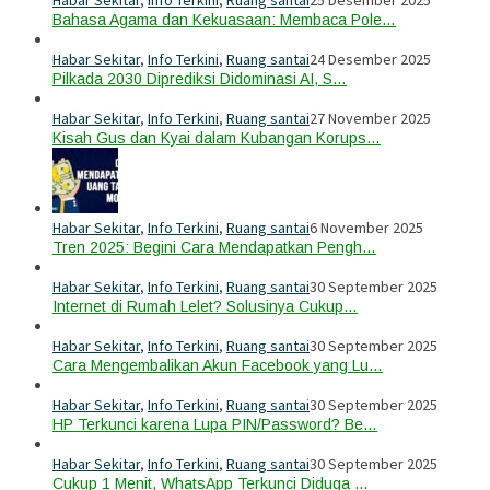
Habar Sekitar
,
Info Terkini
,
Ruang santai
25 Desember 2025
Bahasa Agama dan Kekuasaan: Membaca Pole…
Habar Sekitar
,
Info Terkini
,
Ruang santai
24 Desember 2025
Pilkada 2030 Diprediksi Didominasi AI, S…
Habar Sekitar
,
Info Terkini
,
Ruang santai
27 November 2025
Kisah Gus dan Kyai dalam Kubangan Korups…
Habar Sekitar
,
Info Terkini
,
Ruang santai
6 November 2025
Tren 2025: Begini Cara Mendapatkan Pengh…
Habar Sekitar
,
Info Terkini
,
Ruang santai
30 September 2025
Internet di Rumah Lelet? Solusinya Cukup…
Habar Sekitar
,
Info Terkini
,
Ruang santai
30 September 2025
Cara Mengembalikan Akun Facebook yang Lu…
Habar Sekitar
,
Info Terkini
,
Ruang santai
30 September 2025
HP Terkunci karena Lupa PIN/Password? Be…
Habar Sekitar
,
Info Terkini
,
Ruang santai
30 September 2025
Cukup 1 Menit, WhatsApp Terkunci Diduga …