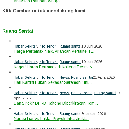
Antusias Ratusan Warga
Klik Gambar untuk mendukung kami
Ruang Santai
Habar Sekitar
,
Info Terkini
,
Ruang santai
10 Juni 2026
Harga Pertamax Naik, Akankah Pertalite T…
Habar Sekitar
,
Info Terkini
,
Ruang santai
10 Juni 2026
Kaget! Harga Pertamax di Kalteng Resmi N…
Habar Sekitar
,
Info Terkini
,
News
,
Ruang santai
21 April 2026
Hari Kartini Bukan Sekadar Seremoni: Ini…
Habar Sekitar
,
Info Terkini
,
News
,
Politik Pedia
,
Ruang santai
15
April 2026
Dana Pokir DPRD Kalteng Diperkirakan Tem…
Habar Sekitar
,
Info Terkini
,
Ruang santai
9 Januari 2026
Narasi Liar vs Fakta: Proyek Infrastrukt…