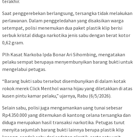
terakhir.
Saat penggerebekan berlangsung, tersangka tidak melakukan
perlawanan. Dalam penggeledahan yang disaksikan warga
setempat, polisi menemukan dua paket plastik klip berisi
serbuk kristal diduga narkotika jenis sabu dengan berat kotor
0,62 gram.
Plh Kasat Narkoba Ipda Bonar Ari Sihombing, mengatakan
pelaku sempat berupaya menyembunyikan barang bukti untuk
mengelabui petugas.
“Barang bukti sabu tersebut disembunyikan di dalam kotak
rokok merek Click Menthol warna hijau yang diletakkan di atas
kusen pintu kamar pelaku,” ujarnya, Rabu (6/5/2026).
Selain sabu, polisi juga mengamankan uang tunai sebesar
Rp4.350.000 yang ditemukan di kantong celana tersangka dan
diduga merupakan hasil transaksi narkotika. Petugas turut
menyita sejumlah barang bukti lainnya berupa plastik klip
kosong, sendok sabu dari sedotan plastik, serta satu unit