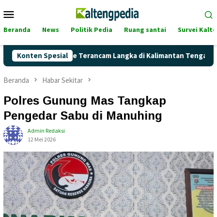
Loncat
Menu
ke
Mobile
konten
Beranda
News
Politik Pedia
Ruang santai
Survei Kalt
kah Pertalite Terancam Langka di Kalimantan Tengah?
Konten Spesial
Ka
Beranda
Habar Sekitar
Polres Gunung Mas Tangkap
Pengedar Sabu di Manuhing
Admin Redaksi
12 Mei 2026