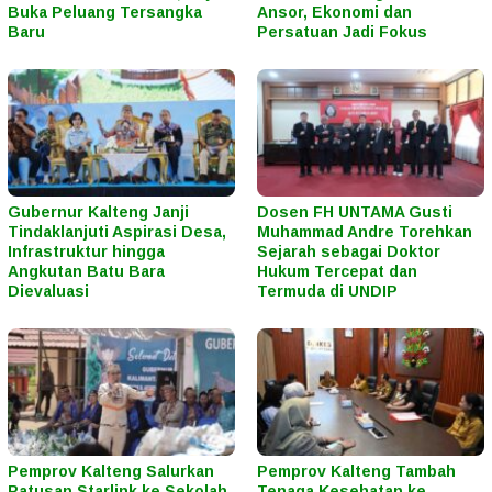
Buka Peluang Tersangka
Ansor, Ekonomi dan
Baru
Persatuan Jadi Fokus
Gubernur Kalteng Janji
Dosen FH UNTAMA Gusti
Tindaklanjuti Aspirasi Desa,
Muhammad Andre Torehkan
Infrastruktur hingga
Sejarah sebagai Doktor
Angkutan Batu Bara
Hukum Tercepat dan
Dievaluasi
Termuda di UNDIP
Pemprov Kalteng Salurkan
Pemprov Kalteng Tambah
Ratusan Starlink ke Sekolah
Tenaga Kesehatan ke