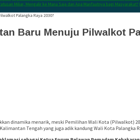
atusan Miliar, Mengalir ke Mana Saja dan Apa Manfaatnya bagi Masyarakat?
ilwalkot Palangka Raya 2030?
an Baru Menuju Pilwalkot P
kkan dinamika menarik, meski Pemilihan Wali Kota (Pilwalkot) 20
Kalimantan Tengah yang juga adik kandung Wali Kota Palangka R
aklamasi sebagai Ketua Forum Relawan Pemadam Kebakaran