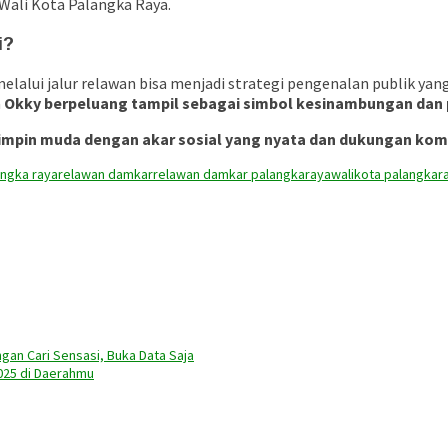
 Wali Kota Palangka Raya.
i?
alui jalur relawan bisa menjadi strategi pengenalan publik yan
a
Okky berpeluang tampil sebagai simbol kesinambungan dan 
mpin muda dengan akar sosial yang nyata dan dukungan kom
angka raya
relawan damkar
relawan damkar palangkaraya
walikota palangkar
ngan Cari Sensasi, Buka Data Saja
025 di Daerahmu