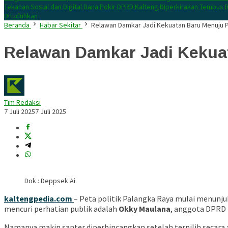
Tekanan Sosial dan Digital
Dana Pokir DPRD Kalteng Diperkirakan Tembus R
Dituduhkan
Beranda
Habar Sekitar
Relawan Damkar Jadi Kekuatan Baru Menuju P
Relawan Damkar Jadi Kekuat
Tim Redaksi
7 Juli 2025
7 Juli 2025
Dok : Deppsek Ai
kaltengpedia.com
– Peta politik Palangka Raya mulai menunju
mencuri perhatian publik adalah
Okky Maulana
, anggota DPRD 
Namanya makin santer diperbincangkan setelah terpilih secara