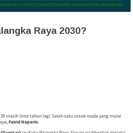
Narasi Liar vs Fakta: Proyek Infrastruktur Sukamara Tidak Seperti yang
alangka Raya 2030?
30 masih lima tahun lagi. Salah satu sosok muda yang mulai
aya,
Fairid Naparin
.
 (Damkar)
se-Kota Palangka Raya. Forum ini dibentuk melalui