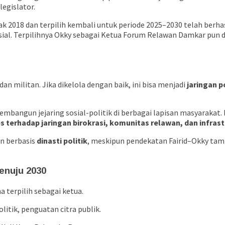
legislator.
k 2018 dan terpilih kembali untuk periode 2025–2030 telah berh
osial. Terpilihnya Okky sebagai Ketua Forum Relawan Damkar pun
an militan. Jika dikelola dengan baik, ini bisa menjadi
jaringan p
angun jejaring sosial-politik di berbagai lapisan masyarakat. 
es terhadap jaringan birokrasi, komunitas relawan, dan infras
an berbasis
dinasti politik
, meskipun pendekatan Fairid–Okky tam
enuju 2030
 terpilih sebagai ketua.
olitik, penguatan citra publik.