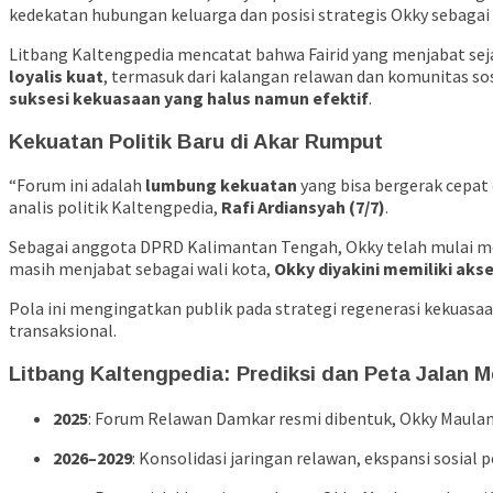
kedekatan hubungan keluarga dan posisi strategis Okky sebagai 
Litbang Kaltengpedia mencatat bahwa Fairid yang menjabat seja
loyalis kuat
, termasuk dari kalangan relawan dan komunitas s
suksesi kekuasaan yang halus namun efektif
.
Kekuatan Politik Baru di Akar Rumput
“Forum ini adalah
lumbung kekuatan
yang bisa bergerak cepat d
analis politik Kaltengpedia,
Rafi Ardiansyah (7/7)
.
Sebagai anggota DPRD Kalimantan Tengah, Okky telah mulai memb
masih menjabat sebagai wali kota,
Okky diyakini memiliki aks
Pola ini mengingatkan publik pada strategi regenerasi kekuasa
transaksional.
Litbang Kaltengpedia: Prediksi dan Peta Jalan M
2025
: Forum Relawan Damkar resmi dibentuk, Okky Maulana
2026–2029
: Konsolidasi jaringan relawan, ekspansi sosial p