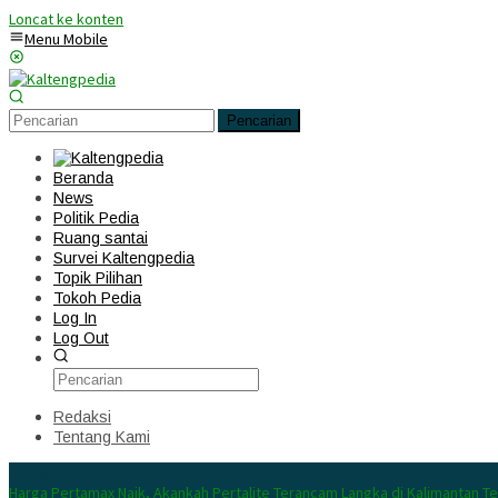
Loncat ke konten
Menu Mobile
Pencarian
Beranda
News
Politik Pedia
Ruang santai
Survei Kaltengpedia
Topik Pilihan
Tokoh Pedia
Log In
Log Out
Redaksi
Tentang Kami
Konten Spesial
Harga Pertamax Naik, Akankah Pertalite Terancam Langka di Kalimantan T