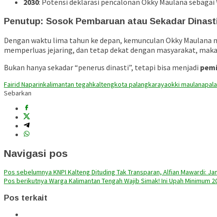
2030
: Potensi deklarasi pencalonan Okky Maulana sebagai
Penutup: Sosok Pembaruan atau Sekadar Dinast
Dengan waktu lima tahun ke depan, kemunculan Okky Maulana mel
memperluas jejaring, dan tetap dekat dengan masyarakat, mak
Bukan hanya sekadar “penerus dinasti”, tetapi bisa menjadi
pemi
Fairid Naparin
kalimantan tegah
kalteng
kota palangkaraya
okki maulana
pal
Sebarkan
Navigasi pos
Pos sebelumnya
KNPI Kalteng Dituding Tak Transparan, Alfian Mawardi: Ja
Pos berikutnya
Warga Kalimantan Tengah Wajib Simak! Ini Upah Minimum 2
Pos terkait