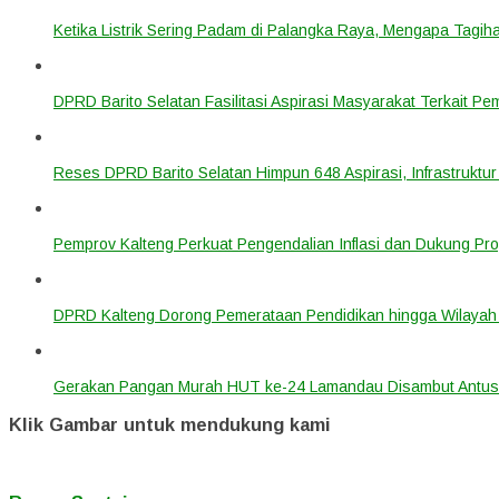
Ketika Listrik Sering Padam di Palangka Raya, Mengapa Tagih
DPRD Barito Selatan Fasilitasi Aspirasi Masyarakat Terkait Pem
Reses DPRD Barito Selatan Himpun 648 Aspirasi, Infrastruktur
Pemprov Kalteng Perkuat Pengendalian Inflasi dan Dukung Pr
DPRD Kalteng Dorong Pemerataan Pendidikan hingga Wilayah 
Gerakan Pangan Murah HUT ke-24 Lamandau Disambut Antus
Klik Gambar untuk mendukung kami