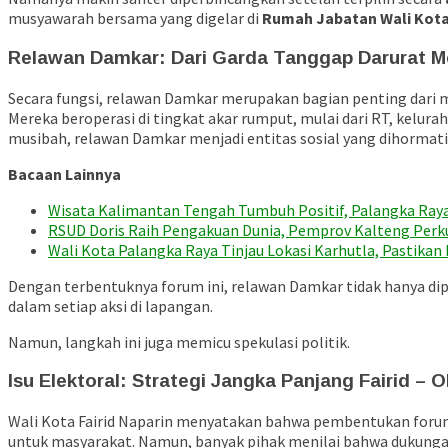
musyawarah bersama yang digelar di
Rumah Jabatan Wali Kota
Relawan Damkar: Dari Garda Tanggap Darurat Men
Secara fungsi, relawan Damkar merupakan bagian penting dari 
Mereka beroperasi di tingkat akar rumput, mulai dari RT, ke
musibah, relawan Damkar menjadi entitas sosial yang dihormati 
Bacaan Lainnya
Wisata Kalimantan Tengah Tumbuh Positif, Palangka Raya
RSUD Doris Raih Pengakuan Dunia, Pemprov Kalteng Perk
Wali Kota Palangka Raya Tinjau Lokasi Karhutla, Pastika
Dengan terbentuknya forum ini, relawan Damkar tidak hanya dip
dalam setiap aksi di lapangan.
Namun, langkah ini juga memicu spekulasi politik.
Isu Elektoral: Strategi Jangka Panjang Fairid – 
Wali Kota Fairid Naparin menyatakan bahwa pembentukan forum 
untuk masyarakat. Namun, banyak pihak menilai bahwa dukungan