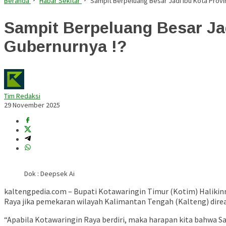
Beranda
Habar Sekitar
Sampit Berpeluang Besar Jadi Ibu Kota Provin
Sampit Berpeluang Besar Jad
Gubernurnya !?
Tim Redaksi
29 November 2025
Dok : Deepsek Ai
kaltengpedia.com – Bupati Kotawaringin Timur (Kotim) Halikin
Raya jika pemekaran wilayah Kalimantan Tengah (Kalteng) direa
“Apabila Kotawaringin Raya berdiri, maka harapan kita bahwa Sam