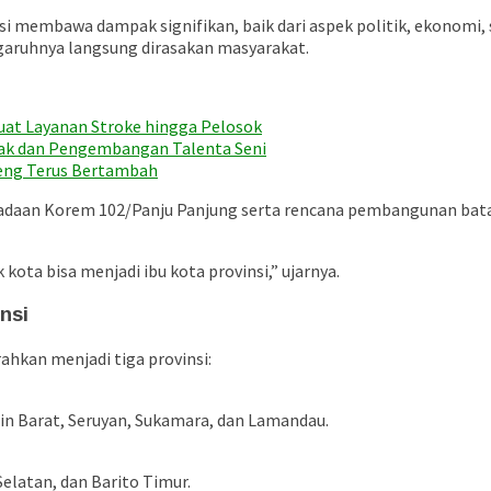
nsi membawa dampak signifikan, baik dari aspek politik, ekonomi
garuhnya langsung dirasakan masyarakat.
uat Layanan Stroke hingga Pelosok
ayak dan Pengembangan Talenta Seni
teng Terus Bertambah
adaan Korem 102/Panju Panjung serta rencana pembangunan batal
ta bisa menjadi ibu kota provinsi,” ujarnya.
nsi
hkan menjadi tiga provinsi:
in Barat, Seruyan, Sukamara, dan Lamandau.
Selatan, dan Barito Timur.