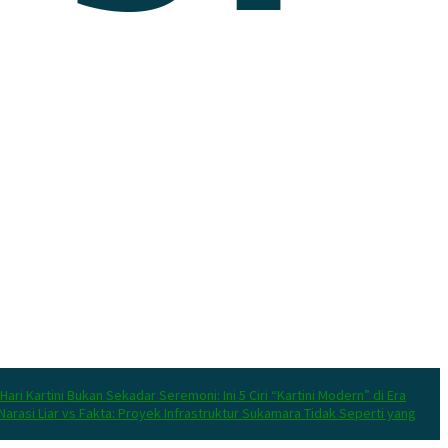
Hari Kartini Bukan Sekadar Seremoni: Ini 5 Ciri “Kartini Modern” di Era
Narasi Liar vs Fakta: Proyek Infrastruktur Sukamara Tidak Seperti yang