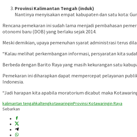
Provinsi Kalimantan Tengah (induk)
Nantinya menyisakan empat kabupaten dan satu kota: Gunu
Rencana pemekaran ini sudah lama menjadi pembahasan pemerin
otonomi baru (DOB) yang berlaku sejak 2014.
Meski demikian, upaya pemenuhan syarat administrasi terus dil
“Kalau melihat perkembangan informasi, persyaratan kita suda
Berbeda dengan Barito Raya yang masih kekurangan satu kabupa
Pemekaran ini diharapkan dapat mempercepat pelayanan publik, 
Indonesia.
“Jadi harapan kita apabila moratorium dicabut maka Kotawaringin
kalimantan tengah
kalteng
kotawaringin
Provinsi Kotawaringin Raya
Sebarkan