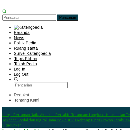
Pencarian
Beranda
News
Politik Pedia
Ruang santai
Survei Kaltengpedia
Topik Pilihan
Tokoh Pedia
Log In
Log Out
Redaksi
Tentang Kami
Konten Spesial
Harga Pertamax Naik, Akankah Pertalite Terancam Langka di Kalimantan T
Tekanan Sosial dan Digital
Dana Pokir DPRD Kalteng Diperkirakan Tembus R
Dituduhkan