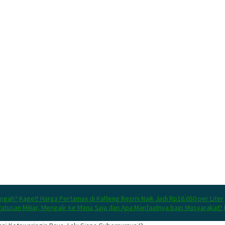
engah?
Kaget! Harga Pertamax di Kalteng Resmi Naik Jadi Rp16.650 per Liter
atusan Miliar, Mengalir ke Mana Saja dan Apa Manfaatnya bagi Masyarakat?