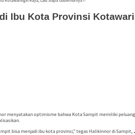
si Kotawaringin Raya, Lalu Siapa Gubernurnya !?
i Ibu Kota Provinsi Kotawari
nor menyatakan optimisme bahwa Kota Sampit memiliki peluang b
lisasikan.
pit bisa menjadi ibu kota provinsi,” tegas Halikinnor di Sampit,