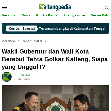
Loncat
Menu
ke
Mobile
konten
Beranda
News
Politik Pedia
Ruang santai
Survei Kalt
 Pertalite Terancam Langka di Kalimantan Tengah?
Konten Spesial
Kaget
Beranda
Habar Sekitar
Wakil Gubernur dan Wali Kota
Berebut Tahta Golkar Kalteng, Siapa
yang Unggul !?
Tim Redaksi
20 Juni 2025