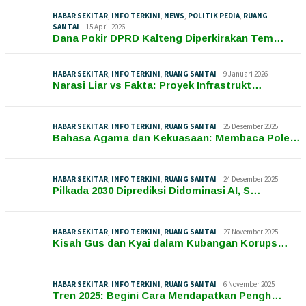
HABAR SEKITAR
,
INFO TERKINI
,
NEWS
,
POLITIK PEDIA
,
RUANG
SANTAI
15 April 2026
Dana Pokir DPRD Kalteng Diperkirakan Tem…
HABAR SEKITAR
,
INFO TERKINI
,
RUANG SANTAI
9 Januari 2026
Narasi Liar vs Fakta: Proyek Infrastrukt…
HABAR SEKITAR
,
INFO TERKINI
,
RUANG SANTAI
25 Desember 2025
Bahasa Agama dan Kekuasaan: Membaca Pole…
HABAR SEKITAR
,
INFO TERKINI
,
RUANG SANTAI
24 Desember 2025
Pilkada 2030 Diprediksi Didominasi AI, S…
HABAR SEKITAR
,
INFO TERKINI
,
RUANG SANTAI
27 November 2025
Kisah Gus dan Kyai dalam Kubangan Korups…
HABAR SEKITAR
,
INFO TERKINI
,
RUANG SANTAI
6 November 2025
Tren 2025: Begini Cara Mendapatkan Pengh…