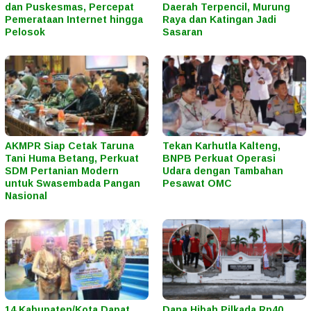
dan Puskesmas, Percepat
Daerah Terpencil, Murung
Pemerataan Internet hingga
Raya dan Katingan Jadi
Pelosok
Sasaran
AKMPR Siap Cetak Taruna
Tekan Karhutla Kalteng,
Tani Huma Betang, Perkuat
BNPB Perkuat Operasi
SDM Pertanian Modern
Udara dengan Tambahan
untuk Swasembada Pangan
Pesawat OMC
Nasional
14 Kabupaten/Kota Dapat
Dana Hibah Pilkada Rp40