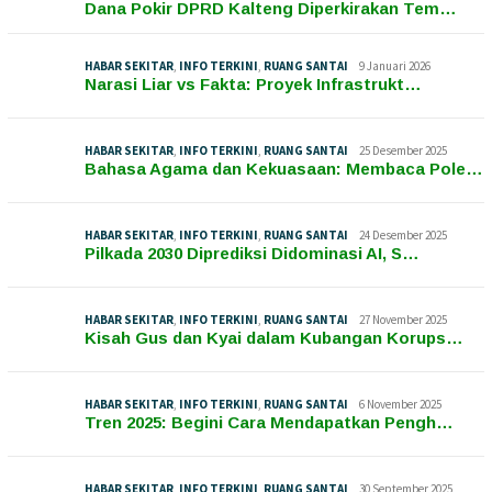
Dana Pokir DPRD Kalteng Diperkirakan Tem…
HABAR SEKITAR
,
INFO TERKINI
,
RUANG SANTAI
9 Januari 2026
Narasi Liar vs Fakta: Proyek Infrastrukt…
HABAR SEKITAR
,
INFO TERKINI
,
RUANG SANTAI
25 Desember 2025
Bahasa Agama dan Kekuasaan: Membaca Pole…
HABAR SEKITAR
,
INFO TERKINI
,
RUANG SANTAI
24 Desember 2025
Pilkada 2030 Diprediksi Didominasi AI, S…
HABAR SEKITAR
,
INFO TERKINI
,
RUANG SANTAI
27 November 2025
Kisah Gus dan Kyai dalam Kubangan Korups…
HABAR SEKITAR
,
INFO TERKINI
,
RUANG SANTAI
6 November 2025
Tren 2025: Begini Cara Mendapatkan Pengh…
HABAR SEKITAR
,
INFO TERKINI
,
RUANG SANTAI
30 September 2025