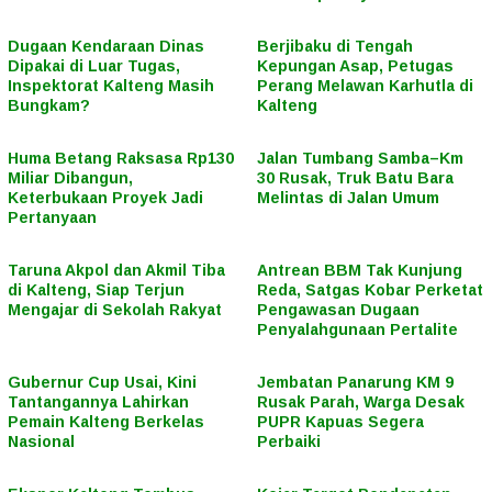
Dugaan Kendaraan Dinas
Berjibaku di Tengah
Dipakai di Luar Tugas,
Kepungan Asap, Petugas
Inspektorat Kalteng Masih
Perang Melawan Karhutla di
Bungkam?
Kalteng
Huma Betang Raksasa Rp130
Jalan Tumbang Samba–Km
Miliar Dibangun,
30 Rusak, Truk Batu Bara
Keterbukaan Proyek Jadi
Melintas di Jalan Umum
Pertanyaan
Taruna Akpol dan Akmil Tiba
Antrean BBM Tak Kunjung
di Kalteng, Siap Terjun
Reda, Satgas Kobar Perketat
Mengajar di Sekolah Rakyat
Pengawasan Dugaan
Penyalahgunaan Pertalite
Gubernur Cup Usai, Kini
Jembatan Panarung KM 9
Tantangannya Lahirkan
Rusak Parah, Warga Desak
Pemain Kalteng Berkelas
PUPR Kapuas Segera
Nasional
Perbaiki