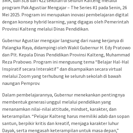
SMK, dan SLB dari 422 sekolah di seluruh Kalteng melalui
program Pak Agustiar Mengajar – The Series #1 pada Senin, 26
Mei 2025. Program ini merupakan inovasi pembelajaran digital
dengan konsep hybrid learning, yang digagas oleh Pemerintah
Provinsi Kalteng melalui Dinas Pendidikan.
Gubernur Agustiar mengajar langsung dari ruang kerjanya di
Palangka Raya, didampingi oleh Wakil Gubernur H. Edy Pratowo
dan Plt. Kepala Dinas Pendidikan Provinsi Kalteng, Muhammad
Reza Prabowo. Program ini mengusung tema “Belajar Hal-Hal
Inspiratif secara Interaktif” dan disampaikan secara virtual
melalui Zoom yang terhubung ke seluruh sekolah di bawah
naungan Pemprov.
Dalam pembelajarannya, Gubernur menekankan pentingnya
membentuk generasi unggul melalui pendidikan yang
menanamkan nilai-nilai attitude, mindset, karakter, dan
keterampilan. “Pelajar Kalteng harus memiliki adab dan sopan
santun, berpikir kritis dan kreatif, menjaga karakter luhur
Dayak, serta mengasah keterampilan untuk masa depan,”