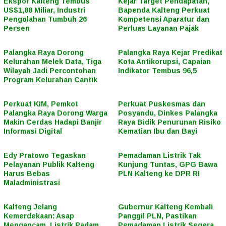
Ekspor Kalteng Tembus
Kejar Target Pendapatan,
US$1,88 Miliar, Industri
Bapenda Kalteng Perkuat
Pengolahan Tumbuh 26
Kompetensi Aparatur dan
Persen
Perluas Layanan Pajak
Palangka Raya Dorong
Palangka Raya Kejar Predikat
Kelurahan Melek Data, Tiga
Kota Antikorupsi, Capaian
Wilayah Jadi Percontohan
Indikator Tembus 96,5
Program Kelurahan Cantik
Perkuat KIM, Pemkot
Perkuat Puskesmas dan
Palangka Raya Dorong Warga
Posyandu, Dinkes Palangka
Makin Cerdas Hadapi Banjir
Raya Bidik Penurunan Risiko
Informasi Digital
Kematian Ibu dan Bayi
Edy Pratowo Tegaskan
Pemadaman Listrik Tak
Pelayanan Publik Kalteng
Kunjung Tuntas, GPG Bawa
Harus Bebas
PLN Kalteng ke DPR RI
Maladministrasi
Kalteng Jelang
Gubernur Kalteng Kembali
Kemerdekaan: Asap
Panggil PLN, Pastikan
Mengancam, Listrik Padam,
Pemadaman Listrik Segera