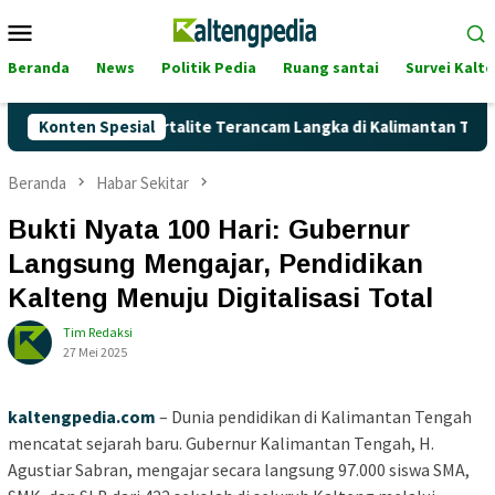
Loncat
Menu
ke
Mobile
konten
Beranda
News
Politik Pedia
Ruang santai
Survei Kalt
aik, Akankah Pertalite Terancam Langka di Kalimantan Tengah?
Konten Spesial
Beranda
Habar Sekitar
Bukti Nyata 100 Hari: Gubernur
Langsung Mengajar, Pendidikan
Kalteng Menuju Digitalisasi Total
Tim Redaksi
27 Mei 2025
kaltengpedia.com
– Dunia pendidikan di Kalimantan Tengah
mencatat sejarah baru. Gubernur Kalimantan Tengah, H.
Agustiar Sabran, mengajar secara langsung 97.000 siswa SMA,