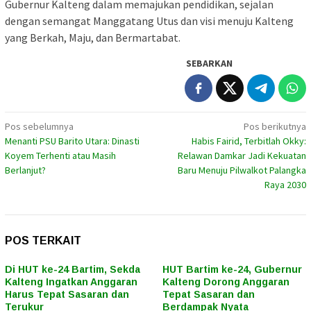
Gubernur Kalteng dalam memajukan pendidikan, sejalan
dengan semangat Manggatang Utus dan visi menuju Kalteng
yang Berkah, Maju, dan Bermartabat.
SEBARKAN
Navigasi
Pos sebelumnya
Pos berikutnya
Menanti PSU Barito Utara: Dinasti
Habis Fairid, Terbitlah Okky:
pos
Koyem Terhenti atau Masih
Relawan Damkar Jadi Kekuatan
Berlanjut?
Baru Menuju Pilwalkot Palangka
Raya 2030
POS TERKAIT
Di HUT ke-24 Bartim, Sekda
HUT Bartim ke-24, Gubernur
Kalteng Ingatkan Anggaran
Kalteng Dorong Anggaran
Harus Tepat Sasaran dan
Tepat Sasaran dan
Terukur
Berdampak Nyata