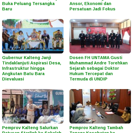
Buka Peluang Tersangka
Ansor, Ekonomi dan
Baru
Persatuan Jadi Fokus
Gubernur Kalteng Janji
Dosen FH UNTAMA Gusti
Tindaklanjuti Aspirasi Desa,
Muhammad Andre Torehkan
Infrastruktur hingga
Sejarah sebagai Doktor
Angkutan Batu Bara
Hukum Tercepat dan
Dievaluasi
Termuda di UNDIP
Pemprov Kalteng Salurkan
Pemprov Kalteng Tambah
Ratusan Starlink ke Sekolah
Tenaga Kesehatan ke