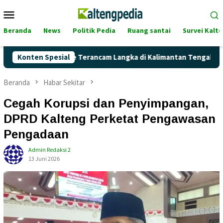
Loncat
Menu
ke
Mobile
konten
Beranda
News
Politik Pedia
Ruang santai
Survei Kalt
ertalite Terancam Langka di Kalimantan Tengah?
Konten Spesial
Kaget!
Beranda
Habar Sekitar
Cegah Korupsi dan Penyimpangan,
DPRD Kalteng Perketat Pengawasan
Pengadaan
Admin Redaksi 2
13 Juni 2026