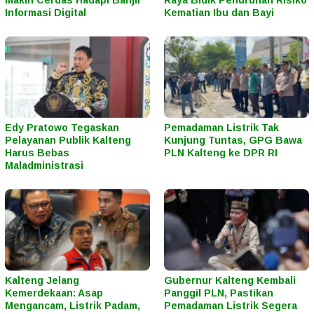
Makin Cerdas Hadapi Banjir
Raya Bidik Penurunan Risiko
Informasi Digital
Kematian Ibu dan Bayi
Edy Pratowo Tegaskan
Pemadaman Listrik Tak
Pelayanan Publik Kalteng
Kunjung Tuntas, GPG Bawa
Harus Bebas
PLN Kalteng ke DPR RI
Maladministrasi
Kalteng Jelang
Gubernur Kalteng Kembali
Kemerdekaan: Asap
Panggil PLN, Pastikan
Mengancam, Listrik Padam,
Pemadaman Listrik Segera