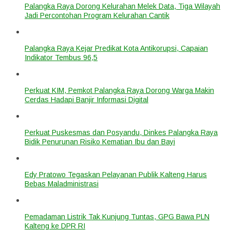
Palangka Raya Dorong Kelurahan Melek Data, Tiga Wilayah
Jadi Percontohan Program Kelurahan Cantik
Palangka Raya Kejar Predikat Kota Antikorupsi, Capaian
Indikator Tembus 96,5
Perkuat KIM, Pemkot Palangka Raya Dorong Warga Makin
Cerdas Hadapi Banjir Informasi Digital
Perkuat Puskesmas dan Posyandu, Dinkes Palangka Raya
Bidik Penurunan Risiko Kematian Ibu dan Bayi
Edy Pratowo Tegaskan Pelayanan Publik Kalteng Harus
Bebas Maladministrasi
Pemadaman Listrik Tak Kunjung Tuntas, GPG Bawa PLN
Kalteng ke DPR RI