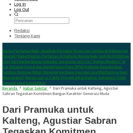
Log In
Log Out
Redaksi
Tentang Kami
Konten Spesial
Harga Pertamax Naik, Akankah Pertalite Terancam Langka di Kalimantan
Tengah?
Kaget! Harga Pertamax di Kalteng Resmi Naik Jadi Rp16.650 per
Liter
Hari Kartini Bukan Sekadar Seremoni: Ini 5 Ciri “Kartini Modern” di
Era Tekanan Sosial dan Digital
Dana Pokir DPRD Kalteng Diperkirakan
Tembus Ratusan Miliar, Mengalir ke Mana Saja dan Apa Manfaatnya bagi
Masyarakat?
Narasi Liar vs Fakta: Proyek Infrastruktur Sukamara Tidak
Seperti yang Dituduhkan
Beranda
Habar Sekitar
Dari Pramuka untuk Kalteng, Agustiar
Sabran Tegaskan Komitmen Bangun Karakter Generasi Muda
Dari Pramuka untuk
Kalteng, Agustiar Sabran
Tegaskan Komitmen