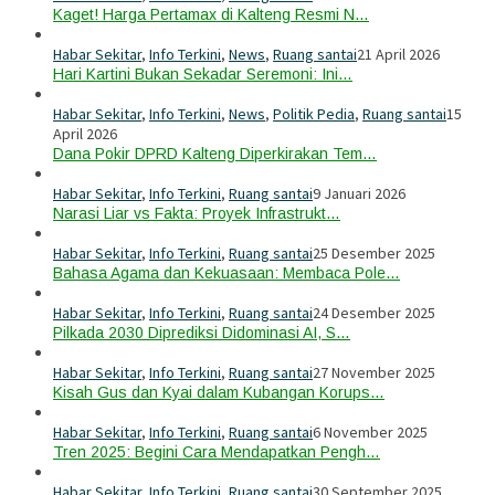
Kaget! Harga Pertamax di Kalteng Resmi N…
Habar Sekitar
,
Info Terkini
,
News
,
Ruang santai
21 April 2026
Hari Kartini Bukan Sekadar Seremoni: Ini…
Habar Sekitar
,
Info Terkini
,
News
,
Politik Pedia
,
Ruang santai
15
April 2026
Dana Pokir DPRD Kalteng Diperkirakan Tem…
Habar Sekitar
,
Info Terkini
,
Ruang santai
9 Januari 2026
Narasi Liar vs Fakta: Proyek Infrastrukt…
Habar Sekitar
,
Info Terkini
,
Ruang santai
25 Desember 2025
Bahasa Agama dan Kekuasaan: Membaca Pole…
Habar Sekitar
,
Info Terkini
,
Ruang santai
24 Desember 2025
Pilkada 2030 Diprediksi Didominasi AI, S…
Habar Sekitar
,
Info Terkini
,
Ruang santai
27 November 2025
Kisah Gus dan Kyai dalam Kubangan Korups…
Habar Sekitar
,
Info Terkini
,
Ruang santai
6 November 2025
Tren 2025: Begini Cara Mendapatkan Pengh…
Habar Sekitar
,
Info Terkini
,
Ruang santai
30 September 2025