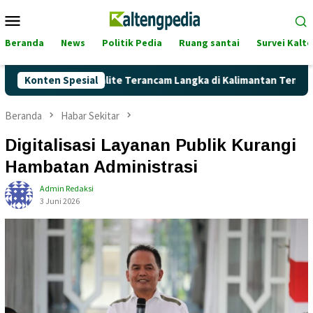
Loncat
Menu
ke
Mobile
konten
Beranda
News
Politik Pedia
Ruang santai
Survei Kalt
kah Pertalite Terancam Langka di Kalimantan Tengah?
Konten Spesial
K
Beranda
Habar Sekitar
Digitalisasi Layanan Publik Kurangi
Hambatan Administrasi
Admin Redaksi
3 Juni 2026