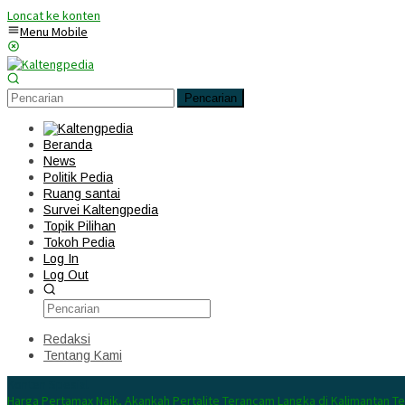
Loncat ke konten
Menu Mobile
Pencarian
Beranda
News
Politik Pedia
Ruang santai
Survei Kaltengpedia
Topik Pilihan
Tokoh Pedia
Log In
Log Out
Redaksi
Tentang Kami
Konten Spesial
Harga Pertamax Naik, Akankah Pertalite Terancam Langka di Kalimantan T