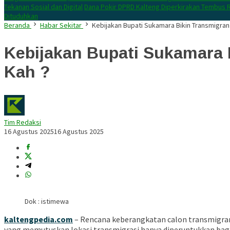
Tekanan Sosial dan Digital
Dana Pokir DPRD Kalteng Diperkirakan Tembus R
Dituduhkan
Beranda
Habar Sekitar
Kebijakan Bupati Sukamara Bikin Transmigran
Kebijakan Bupati Sukamara 
Kah ?
Tim Redaksi
16 Agustus 2025
16 Agustus 2025
Dok : istimewa
kaltengpedia.com
– Rencana keberangkatan calon transmigran
yang memutuskan lokasi transmigrasi hanya diperuntukkan bagi