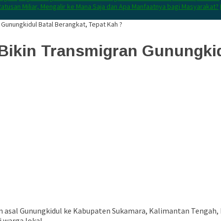
atusan Miliar, Mengalir ke Mana Saja dan Apa Manfaatnya bagi Masyarakat?
 Gunungkidul Batal Berangkat, Tepat Kah ?
Bikin Transmigran Gunungkid
 asal Gunungkidul ke Kabupaten Sukamara, Kalimantan Tengah, ba
 warga lokal.