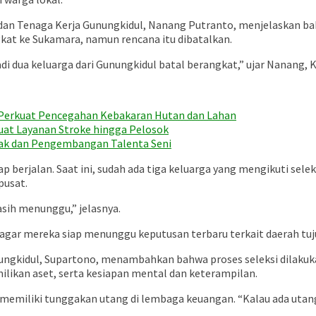
 dan Tenaga Kerja Gunungkidul, Nanang Putranto, menjelaskan ba
kat ke Sukamara, namun rencana itu dibatalkan.
adi dua keluarga dari Gunungkidul batal berangkat,” ujar Nanang, 
r Perkuat Pencegahan Kebakaran Hutan dan Lahan
uat Layanan Stroke hingga Pelosok
ayak dan Pengembangan Talenta Seni
erjalan. Saat ini, sudah ada tiga keluarga yang mengikuti seleks
pusat.
asih menunggu,” jelasnya.
 agar mereka siap menunggu keputusan terbaru terkait daerah tuj
ungkidul, Supartono, menambahkan bahwa proses seleksi dilakuk
ilikan aset, serta kesiapan mental dan keterampilan.
ak memiliki tunggakan utang di lembaga keuangan. “Kalau ada utan