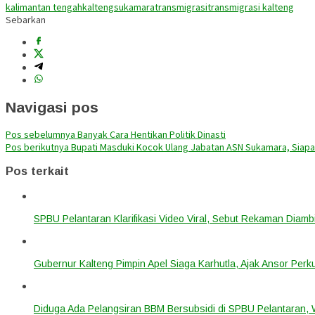
kalimantan tengah
kalteng
sukamara
transmigrasi
transmigrasi kalteng
Sebarkan
Navigasi pos
Pos sebelumnya
Banyak Cara Hentikan Politik Dinasti
Pos berikutnya
Bupati Masduki Kocok Ulang Jabatan ASN Sukamara, Siapa
Pos terkait
SPBU Pelantaran Klarifikasi Video Viral, Sebut Rekaman Diam
Gubernur Kalteng Pimpin Apel Siaga Karhutla, Ajak Ansor Pe
Diduga Ada Pelangsiran BBM Bersubsidi di SPBU Pelantaran,