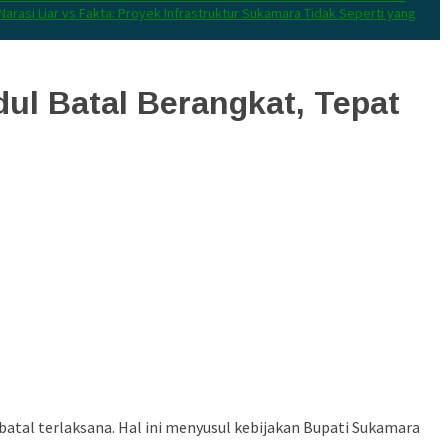
Narasi Liar vs Fakta: Proyek Infrastruktur Sukamara Tidak Seperti yang
ul Batal Berangkat, Tepat
tal terlaksana. Hal ini menyusul kebijakan Bupati Sukamara