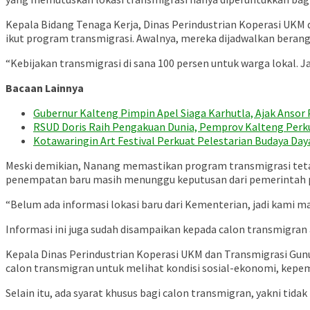
Kepala Bidang Tenaga Kerja, Dinas Perindustrian Koperasi UKM
ikut program transmigrasi. Awalnya, mereka dijadwalkan berang
“Kebijakan transmigrasi di sana 100 persen untuk warga lokal. J
Bacaan Lainnya
Gubernur Kalteng Pimpin Apel Siaga Karhutla, Ajak Anso
RSUD Doris Raih Pengakuan Dunia, Pemprov Kalteng Perk
Kotawaringin Art Festival Perkuat Pelestarian Budaya D
Meski demikian, Nanang memastikan program transmigrasi tetap b
penempatan baru masih menunggu keputusan dari pemerintah 
“Belum ada informasi lokasi baru dari Kementerian, jadi kami m
Informasi ini juga sudah disampaikan kepada calon transmigran
Kepala Dinas Perindustrian Koperasi UKM dan Transmigrasi Gun
calon transmigran untuk melihat kondisi sosial-ekonomi, kepem
Selain itu, ada syarat khusus bagi calon transmigran, yakni tid