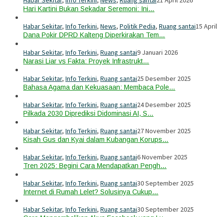
Habar Sekitar
,
Info Terkini
,
News
,
Ruang santai
21 April 2026
Hari Kartini Bukan Sekadar Seremoni: Ini…
Habar Sekitar
,
Info Terkini
,
News
,
Politik Pedia
,
Ruang santai
15 Apri
Dana Pokir DPRD Kalteng Diperkirakan Tem…
Habar Sekitar
,
Info Terkini
,
Ruang santai
9 Januari 2026
Narasi Liar vs Fakta: Proyek Infrastrukt…
Habar Sekitar
,
Info Terkini
,
Ruang santai
25 Desember 2025
Bahasa Agama dan Kekuasaan: Membaca Pole…
Habar Sekitar
,
Info Terkini
,
Ruang santai
24 Desember 2025
Pilkada 2030 Diprediksi Didominasi AI, S…
Habar Sekitar
,
Info Terkini
,
Ruang santai
27 November 2025
Kisah Gus dan Kyai dalam Kubangan Korups…
Habar Sekitar
,
Info Terkini
,
Ruang santai
6 November 2025
Tren 2025: Begini Cara Mendapatkan Pengh…
Habar Sekitar
,
Info Terkini
,
Ruang santai
30 September 2025
Internet di Rumah Lelet? Solusinya Cukup…
Habar Sekitar
,
Info Terkini
,
Ruang santai
30 September 2025