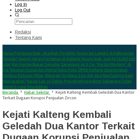
Log In
Log Out
Redaksi
Tentang Kami
Konten Spesial
Harga Pertamax Naik, Akankah Pertalite Terancam Langka di Kalimantan
Tengah?
Kaget! Harga Pertamax di Kalteng Resmi Naik Jadi Rp16.650 per
Liter
Hari Kartini Bukan Sekadar Seremoni: Ini 5 Ciri “Kartini Modern” di
Era Tekanan Sosial dan Digital
Dana Pokir DPRD Kalteng Diperkirakan
Tembus Ratusan Miliar, Mengalir ke Mana Saja dan Apa Manfaatnya bagi
Masyarakat?
Narasi Liar vs Fakta: Proyek Infrastruktur Sukamara Tidak
Seperti yang Dituduhkan
Beranda
Habar Sekitar
Kejati Kalteng Kembali Geledah Dua Kantor
Terkait Dugaan Korupsi Penjualan Zircon
Kejati Kalteng Kembali
Geledah Dua Kantor Terkait
Dugaan Korupsi Penjualan