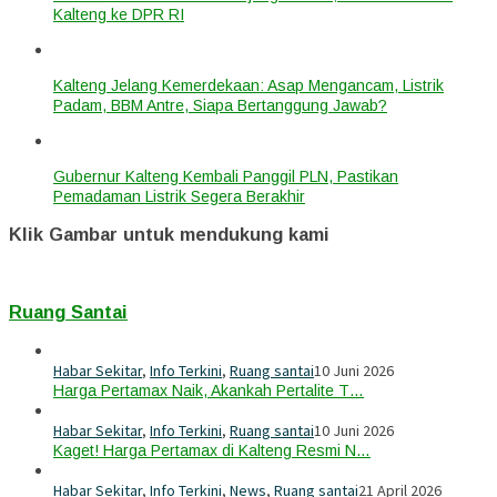
Kalteng ke DPR RI
Kalteng Jelang Kemerdekaan: Asap Mengancam, Listrik
Padam, BBM Antre, Siapa Bertanggung Jawab?
Gubernur Kalteng Kembali Panggil PLN, Pastikan
Pemadaman Listrik Segera Berakhir
Klik Gambar untuk mendukung kami
Ruang Santai
Habar Sekitar
,
Info Terkini
,
Ruang santai
10 Juni 2026
Harga Pertamax Naik, Akankah Pertalite T…
Habar Sekitar
,
Info Terkini
,
Ruang santai
10 Juni 2026
Kaget! Harga Pertamax di Kalteng Resmi N…
Habar Sekitar
,
Info Terkini
,
News
,
Ruang santai
21 April 2026