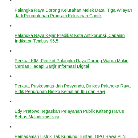
Palangka Raya Dorong Kelurahan Melek Data, Tiga Wilayah
Jadi Percontohan Program Kelurahan Cantik
Palangka Raya Kejar Predikat Kota Antikorupsi, Capaian
Indikator Tembus 96,5
Perkuat KIM, Pemkot Palangka Raya Dorong Warga Makin
Cerdas Hadapi Banjir Informasi Digital
Perkuat Puskesmas dan Posyandu, Dinkes Palangka Raya
Bidik Penurunan Risiko Kematian Ibu dan Bayi
Edy Pratowo Tegaskan Pelayanan Publik Kalteng Harus
Bebas Maladministrasi
Pemadaman Listrik Tak Kunjung Tuntas, GPG Bawa PLN