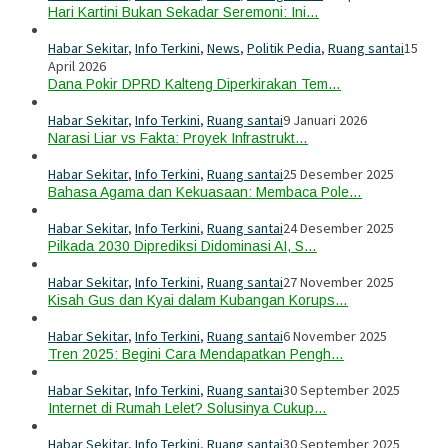
Hari Kartini Bukan Sekadar Seremoni: Ini…
Habar Sekitar
,
Info Terkini
,
News
,
Politik Pedia
,
Ruang santai
15
April 2026
Dana Pokir DPRD Kalteng Diperkirakan Tem…
Habar Sekitar
,
Info Terkini
,
Ruang santai
9 Januari 2026
Narasi Liar vs Fakta: Proyek Infrastrukt…
Habar Sekitar
,
Info Terkini
,
Ruang santai
25 Desember 2025
Bahasa Agama dan Kekuasaan: Membaca Pole…
Habar Sekitar
,
Info Terkini
,
Ruang santai
24 Desember 2025
Pilkada 2030 Diprediksi Didominasi AI, S…
Habar Sekitar
,
Info Terkini
,
Ruang santai
27 November 2025
Kisah Gus dan Kyai dalam Kubangan Korups…
Habar Sekitar
,
Info Terkini
,
Ruang santai
6 November 2025
Tren 2025: Begini Cara Mendapatkan Pengh…
Habar Sekitar
,
Info Terkini
,
Ruang santai
30 September 2025
Internet di Rumah Lelet? Solusinya Cukup…
Habar Sekitar
,
Info Terkini
,
Ruang santai
30 September 2025