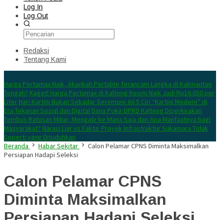
Log In
Log Out
Redaksi
Tentang Kami
Konten Spesial
Harga Pertamax Naik, Akankah Pertalite Terancam Langka di Kalimantan
Tengah?
Kaget! Harga Pertamax di Kalteng Resmi Naik Jadi Rp16.650 per
Liter
Hari Kartini Bukan Sekadar Seremoni: Ini 5 Ciri “Kartini Modern” di
Era Tekanan Sosial dan Digital
Dana Pokir DPRD Kalteng Diperkirakan
Tembus Ratusan Miliar, Mengalir ke Mana Saja dan Apa Manfaatnya bagi
Masyarakat?
Narasi Liar vs Fakta: Proyek Infrastruktur Sukamara Tidak
Seperti yang Dituduhkan
Beranda
Habar Sekitar
Calon Pelamar CPNS Diminta Maksimalkan
Persiapan Hadapi Seleksi
Calon Pelamar CPNS
Diminta Maksimalkan
Persiapan Hadapi Seleksi