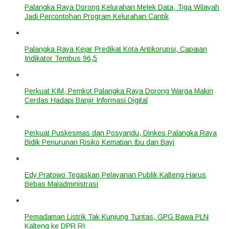
Palangka Raya Dorong Kelurahan Melek Data, Tiga Wilayah
Jadi Percontohan Program Kelurahan Cantik
Palangka Raya Kejar Predikat Kota Antikorupsi, Capaian
Indikator Tembus 96,5
Perkuat KIM, Pemkot Palangka Raya Dorong Warga Makin
Cerdas Hadapi Banjir Informasi Digital
Perkuat Puskesmas dan Posyandu, Dinkes Palangka Raya
Bidik Penurunan Risiko Kematian Ibu dan Bayi
Edy Pratowo Tegaskan Pelayanan Publik Kalteng Harus
Bebas Maladministrasi
Pemadaman Listrik Tak Kunjung Tuntas, GPG Bawa PLN
Kalteng ke DPR RI