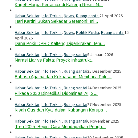
Kaget! Harga Pertamax di Kalteng Resmi N…
Habar Sekitar
,
Info Terkini
,
News
,
Ruang santai
21 April 2026
Hari Kartini Bukan Sekadar Seremoni: Ini…
Habar Sekitar
,
Info Terkini
,
News
,
Politik Pedia
,
Ruang santai
15
April 2026
Dana Pokir DPRD Kalteng Diperkirakan Tem…
Habar Sekitar
,
Info Terkini
,
Ruang santai
9 Januari 2026
Narasi Liar vs Fakta: Proyek Infrastrukt…
Habar Sekitar
,
Info Terkini
,
Ruang santai
25 Desember 2025
Bahasa Agama dan Kekuasaan: Membaca Pole…
Habar Sekitar
,
Info Terkini
,
Ruang santai
24 Desember 2025
Pilkada 2030 Diprediksi Didominasi AI, S…
Habar Sekitar
,
Info Terkini
,
Ruang santai
27 November 2025
Kisah Gus dan Kyai dalam Kubangan Korups…
Habar Sekitar
,
Info Terkini
,
Ruang santai
6 November 2025
Tren 2025: Begini Cara Mendapatkan Pengh…
Habar Sekitar
,
Info Terkini
,
Ruang santai
30 September 2025