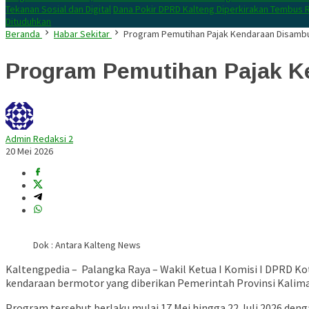
Tekanan Sosial dan Digital
Dana Pokir DPRD Kalteng Diperkirakan Tembus R
Dituduhkan
Beranda
Habar Sekitar
Program Pemutihan Pajak Kendaraan Disambu
Program Pemutihan Pajak K
Admin Redaksi 2
20 Mei 2026
Dok : Antara Kalteng News
Kaltengpedia – Palangka Raya – Wakil Ketua I Komisi I DPRD 
kendaraan bermotor yang diberikan Pemerintah Provinsi Kalima
Program tersebut berlaku mulai 17 Mei hingga 22 Juli 2026 d