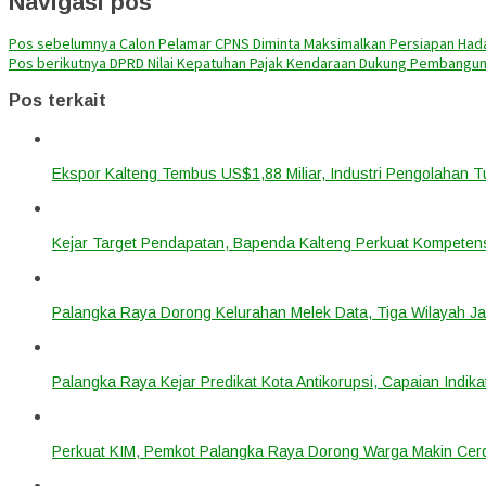
Navigasi pos
Pos sebelumnya
Calon Pelamar CPNS Diminta Maksimalkan Persiapan Hada
Pos berikutnya
DPRD Nilai Kepatuhan Pajak Kendaraan Dukung Pembangu
Pos terkait
Ekspor Kalteng Tembus US$1,88 Miliar, Industri Pengolahan 
Kejar Target Pendapatan, Bapenda Kalteng Perkuat Kompetens
Palangka Raya Dorong Kelurahan Melek Data, Tiga Wilayah Ja
Palangka Raya Kejar Predikat Kota Antikorupsi, Capaian Indik
Perkuat KIM, Pemkot Palangka Raya Dorong Warga Makin Cerdas