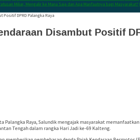
atusan Miliar, Mengalir ke Mana Saja dan Apa Manfaatnya bagi Masyarakat?
t Positif DPRD Palangka Raya
endaraan Disambut Positif D
Kota Palangka Raya, Salundik mengajak masyarakat memanfaatka
ntan Tengah dalam rangka Hari Jadi ke-69 Kalteng.
engan memberikan pembebasan denda Pajak Kendaraan Bermotor (