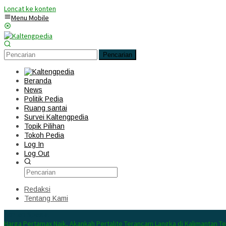
Loncat ke konten
Menu Mobile
Pencarian
Beranda
News
Politik Pedia
Ruang santai
Survei Kaltengpedia
Topik Pilihan
Tokoh Pedia
Log In
Log Out
Redaksi
Tentang Kami
Konten Spesial
Harga Pertamax Naik, Akankah Pertalite Terancam Langka di Kalimantan T