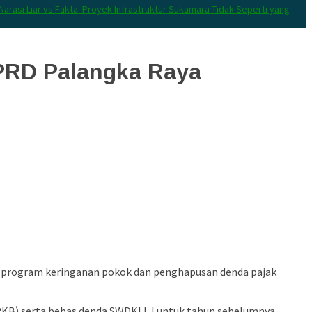
Narasi Liar vs Fakta: Proyek Infrastruktur Sukamara Tidak Seperti yang
PRD Palangka Raya
n program keringanan pokok dan penghapusan denda pajak
PKB) serta bebas denda SWDKLLJ untuk tahun sebelumnya.