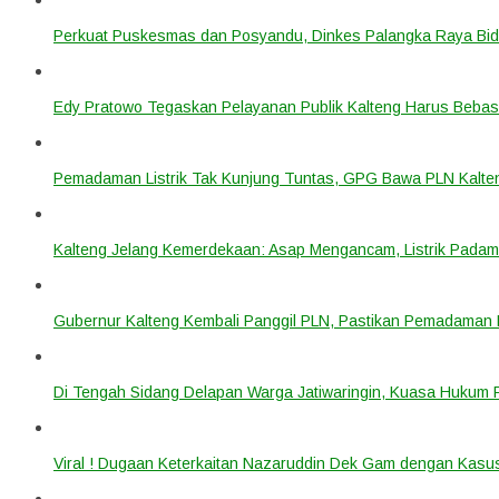
Perkuat Puskesmas dan Posyandu, Dinkes Palangka Raya Bidi
Edy Pratowo Tegaskan Pelayanan Publik Kalteng Harus Bebas 
Pemadaman Listrik Tak Kunjung Tuntas, GPG Bawa PLN Kalte
Kalteng Jelang Kemerdekaan: Asap Mengancam, Listrik Padam
Gubernur Kalteng Kembali Panggil PLN, Pastikan Pemadaman Li
Di Tengah Sidang Delapan Warga Jatiwaringin, Kuasa Hukum
Viral ! Dugaan Keterkaitan Nazaruddin Dek Gam dengan Kas