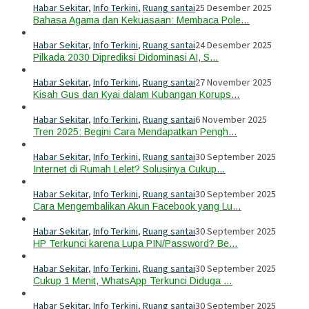
Habar Sekitar
,
Info Terkini
,
Ruang santai
25 Desember 2025
Bahasa Agama dan Kekuasaan: Membaca Pole…
Habar Sekitar
,
Info Terkini
,
Ruang santai
24 Desember 2025
Pilkada 2030 Diprediksi Didominasi AI, S…
Habar Sekitar
,
Info Terkini
,
Ruang santai
27 November 2025
Kisah Gus dan Kyai dalam Kubangan Korups…
Habar Sekitar
,
Info Terkini
,
Ruang santai
6 November 2025
Tren 2025: Begini Cara Mendapatkan Pengh…
Habar Sekitar
,
Info Terkini
,
Ruang santai
30 September 2025
Internet di Rumah Lelet? Solusinya Cukup…
Habar Sekitar
,
Info Terkini
,
Ruang santai
30 September 2025
Cara Mengembalikan Akun Facebook yang Lu…
Habar Sekitar
,
Info Terkini
,
Ruang santai
30 September 2025
HP Terkunci karena Lupa PIN/Password? Be…
Habar Sekitar
,
Info Terkini
,
Ruang santai
30 September 2025
Cukup 1 Menit, WhatsApp Terkunci Diduga …
Habar Sekitar
,
Info Terkini
,
Ruang santai
30 September 2025