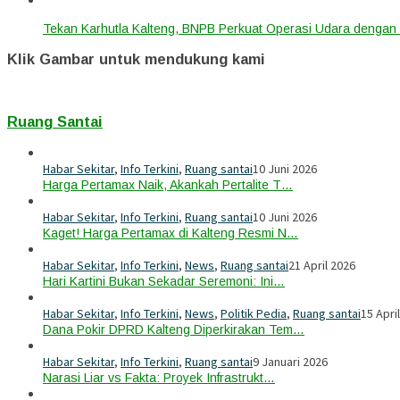
Tekan Karhutla Kalteng, BNPB Perkuat Operasi Udara deng
Klik Gambar untuk mendukung kami
Ruang Santai
Habar Sekitar
,
Info Terkini
,
Ruang santai
10 Juni 2026
Harga Pertamax Naik, Akankah Pertalite T…
Habar Sekitar
,
Info Terkini
,
Ruang santai
10 Juni 2026
Kaget! Harga Pertamax di Kalteng Resmi N…
Habar Sekitar
,
Info Terkini
,
News
,
Ruang santai
21 April 2026
Hari Kartini Bukan Sekadar Seremoni: Ini…
Habar Sekitar
,
Info Terkini
,
News
,
Politik Pedia
,
Ruang santai
15 Apri
Dana Pokir DPRD Kalteng Diperkirakan Tem…
Habar Sekitar
,
Info Terkini
,
Ruang santai
9 Januari 2026
Narasi Liar vs Fakta: Proyek Infrastrukt…