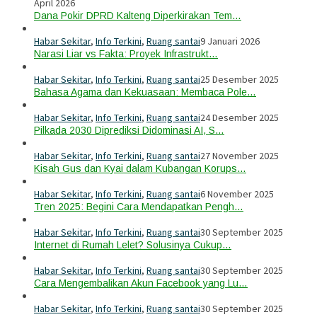
April 2026
Dana Pokir DPRD Kalteng Diperkirakan Tem…
Habar Sekitar
,
Info Terkini
,
Ruang santai
9 Januari 2026
Narasi Liar vs Fakta: Proyek Infrastrukt…
Habar Sekitar
,
Info Terkini
,
Ruang santai
25 Desember 2025
Bahasa Agama dan Kekuasaan: Membaca Pole…
Habar Sekitar
,
Info Terkini
,
Ruang santai
24 Desember 2025
Pilkada 2030 Diprediksi Didominasi AI, S…
Habar Sekitar
,
Info Terkini
,
Ruang santai
27 November 2025
Kisah Gus dan Kyai dalam Kubangan Korups…
Habar Sekitar
,
Info Terkini
,
Ruang santai
6 November 2025
Tren 2025: Begini Cara Mendapatkan Pengh…
Habar Sekitar
,
Info Terkini
,
Ruang santai
30 September 2025
Internet di Rumah Lelet? Solusinya Cukup…
Habar Sekitar
,
Info Terkini
,
Ruang santai
30 September 2025
Cara Mengembalikan Akun Facebook yang Lu…
Habar Sekitar
,
Info Terkini
,
Ruang santai
30 September 2025