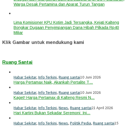
Warga Desak Pertamina dan Aparat Turun Tangan
Lima Komisioner KPU Kotim Jadi Tersangka, Kejati Kalteng
Bongkar Dugaan Penyimpangan Dana Hibah Pilkada Rp40
Miliar
Klik Gambar untuk mendukung kami
Ruang Santai
Habar Sekitar
,
Info Terkini
,
Ruang santai
10 Juni 2026
Harga Pertamax Naik, Akankah Pertalite T…
Habar Sekitar
,
Info Terkini
,
Ruang santai
10 Juni 2026
Kaget! Harga Pertamax di Kalteng Resmi N…
Habar Sekitar
,
Info Terkini
,
News
,
Ruang santai
21 April 2026
Hari Kartini Bukan Sekadar Seremoni: Ini…
Habar Sekitar
,
Info Terkini
,
News
,
Politik Pedia
,
Ruang santai
15