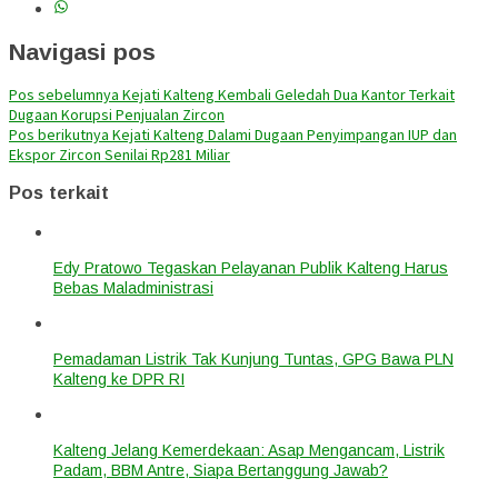
Navigasi pos
Pos sebelumnya
Kejati Kalteng Kembali Geledah Dua Kantor Terkait
Dugaan Korupsi Penjualan Zircon
Pos berikutnya
Kejati Kalteng Dalami Dugaan Penyimpangan IUP dan
Ekspor Zircon Senilai Rp281 Miliar
Pos terkait
Edy Pratowo Tegaskan Pelayanan Publik Kalteng Harus
Bebas Maladministrasi
Pemadaman Listrik Tak Kunjung Tuntas, GPG Bawa PLN
Kalteng ke DPR RI
Kalteng Jelang Kemerdekaan: Asap Mengancam, Listrik
Padam, BBM Antre, Siapa Bertanggung Jawab?