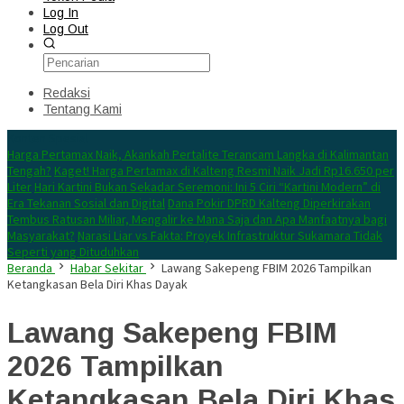
Log In
Log Out
Redaksi
Tentang Kami
Konten Spesial
Harga Pertamax Naik, Akankah Pertalite Terancam Langka di Kalimantan
Tengah?
Kaget! Harga Pertamax di Kalteng Resmi Naik Jadi Rp16.650 per
Liter
Hari Kartini Bukan Sekadar Seremoni: Ini 5 Ciri “Kartini Modern” di
Era Tekanan Sosial dan Digital
Dana Pokir DPRD Kalteng Diperkirakan
Tembus Ratusan Miliar, Mengalir ke Mana Saja dan Apa Manfaatnya bagi
Masyarakat?
Narasi Liar vs Fakta: Proyek Infrastruktur Sukamara Tidak
Seperti yang Dituduhkan
Beranda
Habar Sekitar
Lawang Sakepeng FBIM 2026 Tampilkan
Ketangkasan Bela Diri Khas Dayak
Lawang Sakepeng FBIM
2026 Tampilkan
Ketangkasan Bela Diri Khas