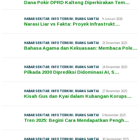
Dana Pokir DPRD Kalteng Diperkirakan Tem…
HABAR SEKITAR
,
INFO TERKINI
,
RUANG SANTAI
9 Januari 2026
Narasi Liar vs Fakta: Proyek Infrastrukt…
HABAR SEKITAR
,
INFO TERKINI
,
RUANG SANTAI
25 Desember 2025
Bahasa Agama dan Kekuasaan: Membaca Pole…
HABAR SEKITAR
,
INFO TERKINI
,
RUANG SANTAI
24 Desember 2025
Pilkada 2030 Diprediksi Didominasi AI, S…
HABAR SEKITAR
,
INFO TERKINI
,
RUANG SANTAI
27 November 2025
Kisah Gus dan Kyai dalam Kubangan Korups…
HABAR SEKITAR
,
INFO TERKINI
,
RUANG SANTAI
6 November 2025
Tren 2025: Begini Cara Mendapatkan Pengh…
HABAR SEKITAR
,
INFO TERKINI
,
RUANG SANTAI
30 September 2025