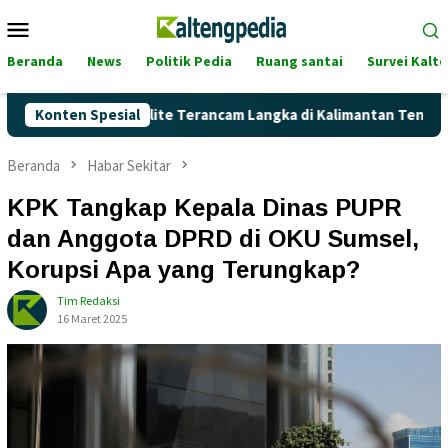
Loncat
Menu
ke
Mobile
konten
Beranda
News
Politik Pedia
Ruang santai
Survei Kalt
nkah Pertalite Terancam Langka di Kalimantan Tengah?
Konten Spesial
Beranda
Habar Sekitar
KPK Tangkap Kepala Dinas PUPR
dan Anggota DPRD di OKU Sumsel,
Korupsi Apa yang Terungkap?
Tim Redaksi
16 Maret 2025