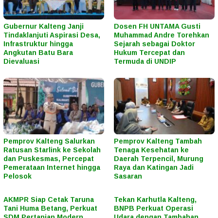
Gubernur Kalteng Janji
Dosen FH UNTAMA Gusti
Tindaklanjuti Aspirasi Desa,
Muhammad Andre Torehkan
Infrastruktur hingga
Sejarah sebagai Doktor
Angkutan Batu Bara
Hukum Tercepat dan
Dievaluasi
Termuda di UNDIP
Pemprov Kalteng Salurkan
Pemprov Kalteng Tambah
Ratusan Starlink ke Sekolah
Tenaga Kesehatan ke
dan Puskesmas, Percepat
Daerah Terpencil, Murung
Pemerataan Internet hingga
Raya dan Katingan Jadi
Pelosok
Sasaran
AKMPR Siap Cetak Taruna
Tekan Karhutla Kalteng,
Tani Huma Betang, Perkuat
BNPB Perkuat Operasi
SDM Pertanian Modern
Udara dengan Tambahan