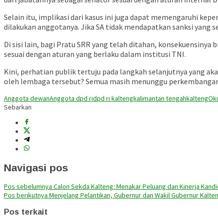
Selain itu, implikasi dari kasus ini juga dapat memengaruhi k
dilakukan anggotanya. Jika SA tidak mendapatkan sanksi yang se
Di sisi lain, bagi Pratu SRR yang telah ditahan, konsekuensinya 
sesuai dengan aturan yang berlaku dalam institusi TNI.
Kini, perhatian publik tertuju pada langkah selanjutnya yang a
oleh lembaga tersebut? Semua masih menunggu perkembangan l
Anggota dewan
Anggota dpd ri
dpd ri kalteng
kalimantan tengah
kalteng
Okn
Sebarkan
Navigasi pos
Pos sebelumnya
Calon Sekda Kalteng: Menakar Peluang dan Kinerja Kandi
Pos berikutnya
Menjelang Pelantikan, Gubernur dan Wakil Gubernur Kalten
Pos terkait