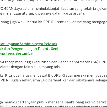
eh POMDAM Jaya dalam menindaklanjuti laporan yang telah ia aju
ng melanggar aturan, khususnya dalam kasus asusila.
yang juga Wakil Ketua BK DPD RI, tentu bukan hal yang mengagetka
uat Layanan Stroke hingga Pelosok
ayak dan Pengembangan Talenta Seni
teng Terus Bertambah
 PSA tetap menunggu keputusan dari Badan Kehormatan (BK) DPD 
selaras dengan fakta hukum yang ada.
gka. Kita juga harus mengawal BK DPD RI agar mereka membuat sat
 DPD RI, sudah seharusnya SA diberhentikan dari jabatannya sebag
juga memicu pertanyaan publik mengenai sanksi yang akan diberika
 DPD RI yang melarang perbuatan asusila dan perzinahan bagi ang