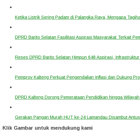
Ketika Listrik Sering Padam di Palangka Raya, Mengapa Tagih
DPRD Barito Selatan Fasilitasi Aspirasi Masyarakat Terkait Pem
Reses DPRD Barito Selatan Himpun 648 Aspirasi, Infrastruktur
Pemprov Kalteng Perkuat Pengendalian Inflasi dan Dukung Pr
DPRD Kalteng Dorong Pemerataan Pendidikan hingga Wilayah 
Gerakan Pangan Murah HUT ke-24 Lamandau Disambut Antus
Klik Gambar untuk mendukung kami