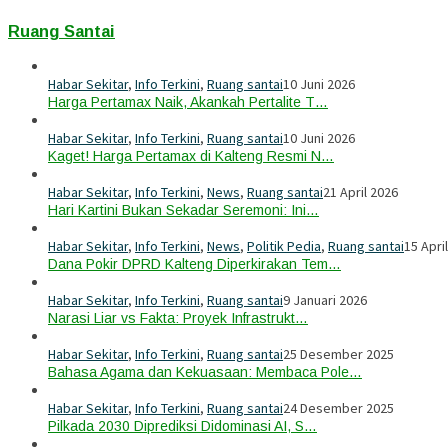
Ruang Santai
Habar Sekitar
,
Info Terkini
,
Ruang santai
10 Juni 2026
Harga Pertamax Naik, Akankah Pertalite T…
Habar Sekitar
,
Info Terkini
,
Ruang santai
10 Juni 2026
Kaget! Harga Pertamax di Kalteng Resmi N…
Habar Sekitar
,
Info Terkini
,
News
,
Ruang santai
21 April 2026
Hari Kartini Bukan Sekadar Seremoni: Ini…
Habar Sekitar
,
Info Terkini
,
News
,
Politik Pedia
,
Ruang santai
15 Apri
Dana Pokir DPRD Kalteng Diperkirakan Tem…
Habar Sekitar
,
Info Terkini
,
Ruang santai
9 Januari 2026
Narasi Liar vs Fakta: Proyek Infrastrukt…
Habar Sekitar
,
Info Terkini
,
Ruang santai
25 Desember 2025
Bahasa Agama dan Kekuasaan: Membaca Pole…
Habar Sekitar
,
Info Terkini
,
Ruang santai
24 Desember 2025
Pilkada 2030 Diprediksi Didominasi AI, S…