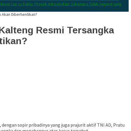
Narasi Liar vs Fakta: Proyek Infrastruktur Sukamara Tidak Seperti yang
n Akan Diberhentikan?
Kalteng Resmi Tersangka
tikan?
ngan sopir pribadinya yang juga prajurit aktif TNI AD, Pratu
rsangka dan menahannya atas kasus tersebut.