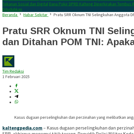
Tekanan Sosial dan Digital
Dana Pokir DPRD Kalteng Diperkirakan Tembus R
Dituduhkan
Beranda
Habar Sekitar
Pratu SRR Oknum TNI Selingkuhan Anggota DP
Pratu SRR Oknum TNI Selin
dan Ditahan POM TNI: Apaka
Tim Redaksi
1 Februari 2025
Kasus dugaan perselingkuhan dan perzinahan yang melibatkan anggo
kaltengpedia.com
– Kasus dugaan perselingkuhan dan perzinaha
SRR, akhirnya menemui titik terang. Penyidik Polisi Militer 