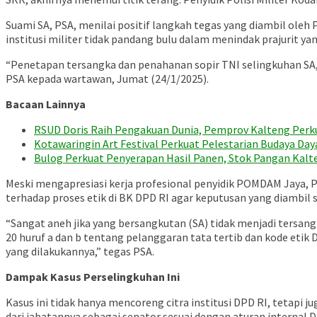
Suami SA, PSA, menilai positif langkah tegas yang diambil ol
institusi militer tidak pandang bulu dalam menindak prajurit ya
“Penetapan tersangka dan penahanan sopir TNI selingkuhan SA, 
PSA kepada wartawan, Jumat (24/1/2025).
Bacaan Lainnya
RSUD Doris Raih Pengakuan Dunia, Pemprov Kalteng Perk
Kotawaringin Art Festival Perkuat Pelestarian Budaya D
Bulog Perkuat Penyerapan Hasil Panen, Stok Pangan Kal
Meski mengapresiasi kerja profesional penyidik POMDAM Jaya,
terhadap proses etik di BK DPD RI agar keputusan yang diambil 
“Sangat aneh jika yang bersangkutan (SA) tidak menjadi tersan
20 huruf a dan b tentang pelanggaran tata tertib dan kode etik
yang dilakukannya,” tegas PSA.
Dampak Kasus Perselingkuhan Ini
Kasus ini tidak hanya mencoreng citra institusi DPD RI, tetapi 
dari jabatannya sebagai senator sesuai dengan aturan internal