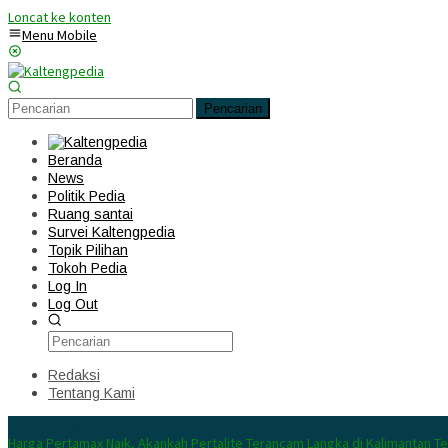
Loncat ke konten
Menu Mobile
Pencarian
Beranda
News
Politik Pedia
Ruang santai
Survei Kaltengpedia
Topik Pilihan
Tokoh Pedia
Log In
Log Out
Redaksi
Tentang Kami
Konten Spesial
Harga Pertamax Naik, Akankah Pertalite Terancam Langka di Kalimantan T