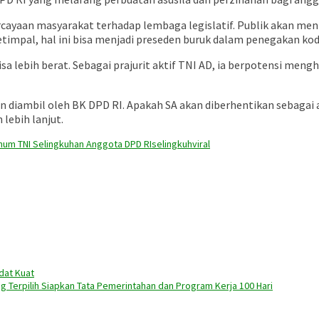
epercayaan masyarakat terhadap lembaga legislatif. Publik akan 
timpal, hal ini bisa menjadi preseden buruk dalam penegakan kode
bisa lebih berat. Sebagai prajurit aktif TNI AD, ia berpotensi men
kan diambil oleh BK DPD RI. Apakah SA akan diberhentikan sebaga
ebih lanjut.
um TNI Selingkuhan Anggota DPD RI
selingkuh
viral
dat Kuat
g Terpilih Siapkan Tata Pemerintahan dan Program Kerja 100 Hari