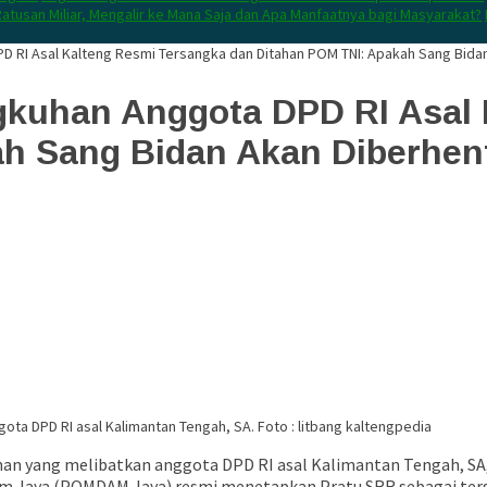
atusan Miliar, Mengalir ke Mana Saja dan Apa Manfaatnya bagi Masyarakat?
D RI Asal Kalteng Resmi Tersangka dan Ditahan POM TNI: Apakah Sang Bida
gkuhan Anggota DPD RI Asal 
h Sang Bidan Akan Diberhen
ta DPD RI asal Kalimantan Tengah, SA. Foto : litbang kaltengpedia
n yang melibatkan anggota DPD RI asal Kalimantan Tengah, SA, de
Kodam Jaya (POMDAM Jaya) resmi menetapkan Pratu SRR sebagai te