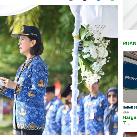
RUAN
HABAR S
2026
Harga
T…