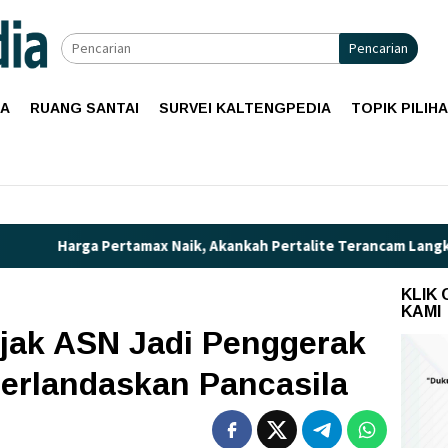
Pencarian
IA
RUANG SANTAI
SURVEI KALTENGPEDIA
TOPIK PILIH
amax Naik, Akankah Pertalite Terancam Langka di Kalimantan T
KLIK
KAMI
jak ASN Jadi Penggerak
rlandaskan Pancasila