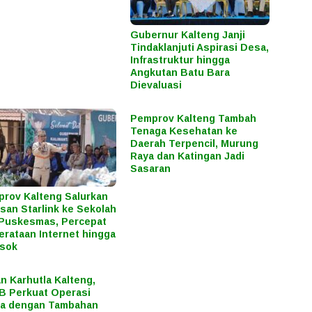
Gubernur Kalteng Janji
Tindaklanjuti Aspirasi Desa,
Infrastruktur hingga
Angkutan Batu Bara
Dievaluasi
Pemprov Kalteng Tambah
Tenaga Kesehatan ke
Daerah Terpencil, Murung
Raya dan Katingan Jadi
Sasaran
rov Kalteng Salurkan
san Starlink ke Sekolah
Puskesmas, Percepat
rataan Internet hingga
osok
n Karhutla Kalteng,
 Perkuat Operasi
ra dengan Tambahan