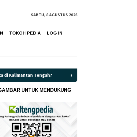
SABTU, 8 AGUSTUS 2026
AN
TOKOH PEDIA
LOG IN
engah?
Kaget! Harga Pertamax di Kalteng Resmi Naik Jadi 
 GAMBAR UNTUK MENDUKUNG