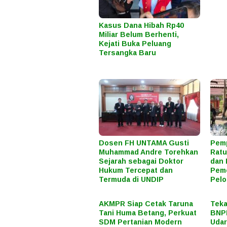
Kasus Dana Hibah Rp40
Miliar Belum Berhenti,
Kejati Buka Peluang
Tersangka Baru
Dosen FH UNTAMA Gusti
Pemp
Muhammad Andre Torehkan
Ratu
Sejarah sebagai Doktor
dan 
Hukum Tercepat dan
Peme
Termuda di UNDIP
Pel
AKMPR Siap Cetak Taruna
Teka
Tani Huma Betang, Perkuat
BNPB
SDM Pertanian Modern
Uda