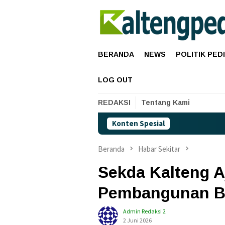
Loncat
ke
konten
BERANDA
NEWS
POLITIK PED
LOG OUT
REDAKSI
Tentang Kami
Konten Spesial
Harga Pert
Beranda
Habar Sekitar
Sekda Kalteng A
Pembangunan Be
Admin Redaksi 2
2 Juni 2026