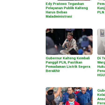
Edy Pratowo Tegaskan
Pema
Pelayanan Publik Kalteng
Kunj
Harus Bebas
PLN 
Maladministrasi
Gubernur Kalteng Kembali
Di T
Panggil PLN, Pastikan
Warg
Pemadaman Listrik Segera
Huku
Berakhir
Pena
HGU
Gube
Kola
Anso
Pers