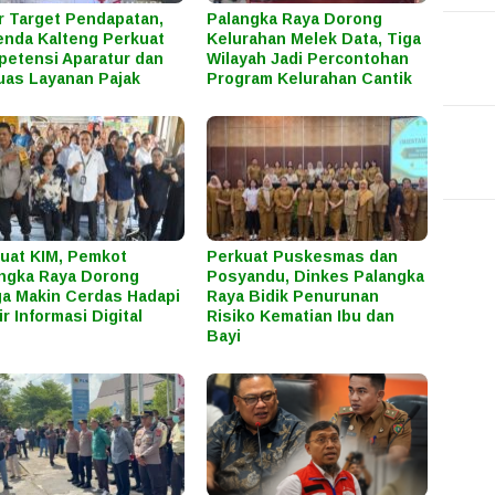
r Target Pendapatan,
Palangka Raya Dorong
nda Kalteng Perkuat
Kelurahan Melek Data, Tiga
etensi Aparatur dan
Wilayah Jadi Percontohan
uas Layanan Pajak
Program Kelurahan Cantik
uat KIM, Pemkot
Perkuat Puskesmas dan
ngka Raya Dorong
Posyandu, Dinkes Palangka
a Makin Cerdas Hadapi
Raya Bidik Penurunan
ir Informasi Digital
Risiko Kematian Ibu dan
Bayi