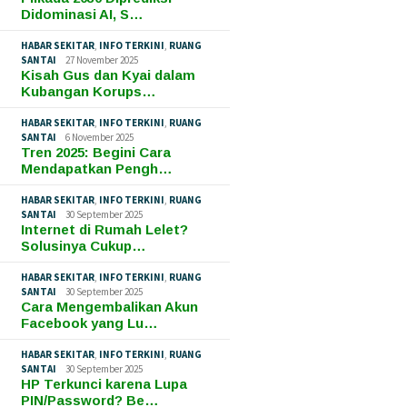
Didominasi AI, S…
HABAR SEKITAR
,
INFO TERKINI
,
RUANG
SANTAI
27 November 2025
Kisah Gus dan Kyai dalam
Kubangan Korups…
HABAR SEKITAR
,
INFO TERKINI
,
RUANG
SANTAI
6 November 2025
Tren 2025: Begini Cara
Mendapatkan Pengh…
HABAR SEKITAR
,
INFO TERKINI
,
RUANG
SANTAI
30 September 2025
Internet di Rumah Lelet?
Solusinya Cukup…
HABAR SEKITAR
,
INFO TERKINI
,
RUANG
SANTAI
30 September 2025
Cara Mengembalikan Akun
Facebook yang Lu…
HABAR SEKITAR
,
INFO TERKINI
,
RUANG
SANTAI
30 September 2025
HP Terkunci karena Lupa
PIN/Password? Be…