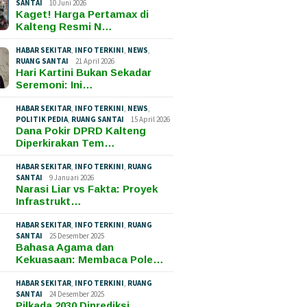
SANTAI
10 Juni 2026
Kaget! Harga Pertamax di
Kalteng Resmi N…
HABAR SEKITAR
,
INFO TERKINI
,
NEWS
,
RUANG SANTAI
21 April 2026
Hari Kartini Bukan Sekadar
Seremoni: Ini…
HABAR SEKITAR
,
INFO TERKINI
,
NEWS
,
POLITIK PEDIA
,
RUANG SANTAI
15 April 2026
Dana Pokir DPRD Kalteng
Diperkirakan Tem…
HABAR SEKITAR
,
INFO TERKINI
,
RUANG
SANTAI
9 Januari 2026
Narasi Liar vs Fakta: Proyek
Infrastrukt…
HABAR SEKITAR
,
INFO TERKINI
,
RUANG
SANTAI
25 Desember 2025
Bahasa Agama dan
Kekuasaan: Membaca Pole…
HABAR SEKITAR
,
INFO TERKINI
,
RUANG
SANTAI
24 Desember 2025
Pilkada 2030 Diprediksi