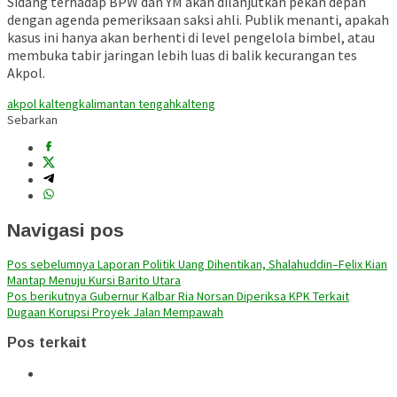
Sidang terhadap BPW dan YM akan dilanjutkan pekan depan
dengan agenda pemeriksaan saksi ahli. Publik menanti, apakah
kasus ini hanya akan berhenti di level pengelola bimbel, atau
membuka tabir jaringan lebih luas di balik kecurangan tes
Akpol.
akpol kalteng
kalimantan tengah
kalteng
Sebarkan
Navigasi pos
Pos sebelumnya
Laporan Politik Uang Dihentikan, Shalahuddin–Felix Kian
Mantap Menuju Kursi Barito Utara
Pos berikutnya
Gubernur Kalbar Ria Norsan Diperiksa KPK Terkait
Dugaan Korupsi Proyek Jalan Mempawah
Pos terkait