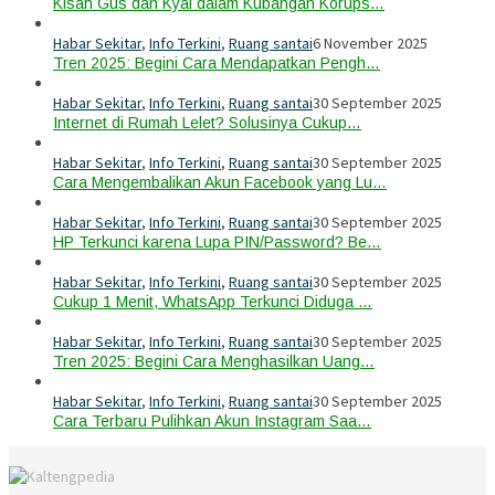
Kisah Gus dan Kyai dalam Kubangan Korups…
Habar Sekitar
,
Info Terkini
,
Ruang santai
6 November 2025
Tren 2025: Begini Cara Mendapatkan Pengh…
Habar Sekitar
,
Info Terkini
,
Ruang santai
30 September 2025
Internet di Rumah Lelet? Solusinya Cukup…
Habar Sekitar
,
Info Terkini
,
Ruang santai
30 September 2025
Cara Mengembalikan Akun Facebook yang Lu…
Habar Sekitar
,
Info Terkini
,
Ruang santai
30 September 2025
HP Terkunci karena Lupa PIN/Password? Be…
Habar Sekitar
,
Info Terkini
,
Ruang santai
30 September 2025
Cukup 1 Menit, WhatsApp Terkunci Diduga …
Habar Sekitar
,
Info Terkini
,
Ruang santai
30 September 2025
Tren 2025: Begini Cara Menghasilkan Uang…
Habar Sekitar
,
Info Terkini
,
Ruang santai
30 September 2025
Cara Terbaru Pulihkan Akun Instagram Saa…