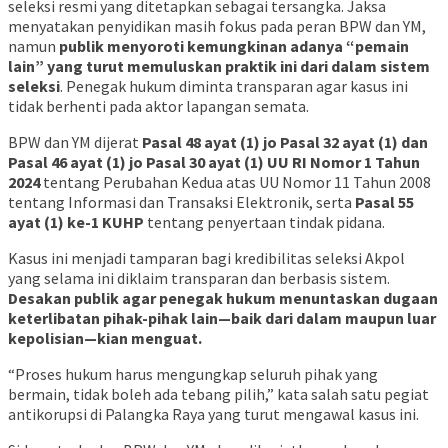
seleksi resmi yang ditetapkan sebagai tersangka. Jaksa
menyatakan penyidikan masih fokus pada peran BPW dan YM,
namun
publik menyoroti kemungkinan adanya “pemain
lain” yang turut memuluskan praktik ini dari dalam sistem
seleksi
. Penegak hukum diminta transparan agar kasus ini
tidak berhenti pada aktor lapangan semata.
BPW dan YM dijerat
Pasal 48 ayat (1) jo Pasal 32 ayat (1) dan
Pasal 46 ayat (1) jo Pasal 30 ayat (1) UU RI Nomor 1 Tahun
2024
tentang Perubahan Kedua atas UU Nomor 11 Tahun 2008
tentang Informasi dan Transaksi Elektronik, serta
Pasal 55
ayat (1) ke-1 KUHP
tentang penyertaan tindak pidana.
Kasus ini menjadi tamparan bagi kredibilitas seleksi Akpol
yang selama ini diklaim transparan dan berbasis sistem.
Desakan publik agar penegak hukum menuntaskan dugaan
keterlibatan pihak-pihak lain—baik dari dalam maupun luar
kepolisian—kian menguat.
“Proses hukum harus mengungkap seluruh pihak yang
bermain, tidak boleh ada tebang pilih,” kata salah satu pegiat
antikorupsi di Palangka Raya yang turut mengawal kasus ini.