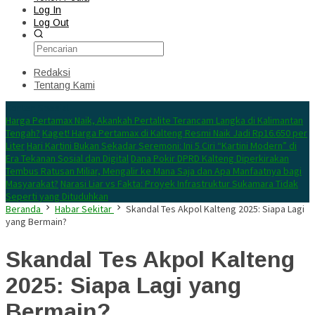
Log In
Log Out
Redaksi
Tentang Kami
Konten Spesial
Harga Pertamax Naik, Akankah Pertalite Terancam Langka di Kalimantan
Tengah?
Kaget! Harga Pertamax di Kalteng Resmi Naik Jadi Rp16.650 per
Liter
Hari Kartini Bukan Sekadar Seremoni: Ini 5 Ciri “Kartini Modern” di
Era Tekanan Sosial dan Digital
Dana Pokir DPRD Kalteng Diperkirakan
Tembus Ratusan Miliar, Mengalir ke Mana Saja dan Apa Manfaatnya bagi
Masyarakat?
Narasi Liar vs Fakta: Proyek Infrastruktur Sukamara Tidak
Seperti yang Dituduhkan
Beranda
Habar Sekitar
Skandal Tes Akpol Kalteng 2025: Siapa Lagi
yang Bermain?
Skandal Tes Akpol Kalteng
2025: Siapa Lagi yang
Bermain?