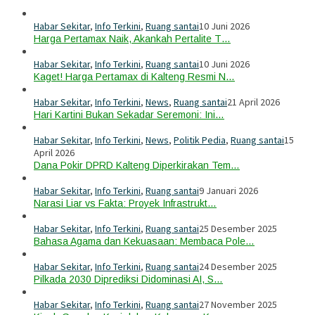
Habar Sekitar
,
Info Terkini
,
Ruang santai
10 Juni 2026
Harga Pertamax Naik, Akankah Pertalite T…
Habar Sekitar
,
Info Terkini
,
Ruang santai
10 Juni 2026
Kaget! Harga Pertamax di Kalteng Resmi N…
Habar Sekitar
,
Info Terkini
,
News
,
Ruang santai
21 April 2026
Hari Kartini Bukan Sekadar Seremoni: Ini…
Habar Sekitar
,
Info Terkini
,
News
,
Politik Pedia
,
Ruang santai
15
April 2026
Dana Pokir DPRD Kalteng Diperkirakan Tem…
Habar Sekitar
,
Info Terkini
,
Ruang santai
9 Januari 2026
Narasi Liar vs Fakta: Proyek Infrastrukt…
Habar Sekitar
,
Info Terkini
,
Ruang santai
25 Desember 2025
Bahasa Agama dan Kekuasaan: Membaca Pole…
Habar Sekitar
,
Info Terkini
,
Ruang santai
24 Desember 2025
Pilkada 2030 Diprediksi Didominasi AI, S…
Habar Sekitar
,
Info Terkini
,
Ruang santai
27 November 2025