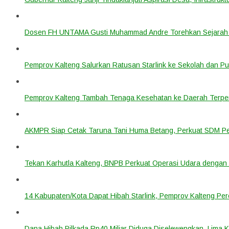
Dosen FH UNTAMA Gusti Muhammad Andre Torehkan Sejarah 
Pemprov Kalteng Salurkan Ratusan Starlink ke Sekolah dan P
Pemprov Kalteng Tambah Tenaga Kesehatan ke Daerah Terpen
AKMPR Siap Cetak Taruna Tani Huma Betang, Perkuat SDM P
Tekan Karhutla Kalteng, BNPB Perkuat Operasi Udara deng
14 Kabupaten/Kota Dapat Hibah Starlink, Pemprov Kalteng Per
Dana Hibah Pilkada Rp40 Miliar Diduga Diselewengkan, Lima 