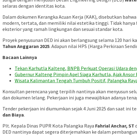
selaras dengan identitas kota.
Dalam dokumen Kerangka Acuan Kerja (KAK), disebutkan bahwa 
modern, tertata, dan memiliki nilai estetika tinggi. Tidak hanya
eksterior yang ramah lingkungan dan sesuai standar kota.
Proyek penyusunan DED ini akan berlangsung selama 120 hari k
Tahun Anggaran 2025
. Adapun nilai HPS (Harga Perkiraan Sendi
Bacaan Lainnya
Tekan Karhutla Kalteng, BNPB Perkuat Operasi Udara d
Gubernur Kalteng Pimpin Apel Siaga Karhutla, Ajak Anso
Wisata Kalimantan Tengah Tumbuh Positif, Palangka Raya
Konsultan perencana yang terpilih nantinya akan menyusun selu
dan dokumen lelang. Pekerjaan ini juga mewajibkan adanya tenaga a
Tender pekerjaan ini diumumkan sejak 4 Juni 2025 dan saat ini 
dan Biaya
.
Plt. Kepala Dinas PUPR Kota Palangka Raya
Fahrial Anchar, ST
d
DED nantinya dapat segera diterjemahkan ke dalam pembangunan