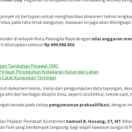
proyek ini bertujuan untuk menghasilkan dokumen teknis lengk
 fokus pada tata letak bangunan, kawasan ini juga akan dilengkapi 
alender di wilayah Kota Palangka Raya dengan
nilai anggaran men
ri) ditetapkan sebesar
Rp 699.998.856
.
engan Tambahan Pesawat OMC
r Perkuat Pencegahan Kebakaran Hutan dan Lahan
 Catat Kunjungan Tertinggi
ruh dokumen teknis, mulai dari pengumpulan data lapangan, desai
hli dari berbagai disiplin ilmu, seperti arsitektur, teknik sipil, 
tengah berada pada tahap
pengumuman prakualifikasi
, dengan m
an Pejabat Pembuat Komitmen
Samuel B. Hosang, ST, MT
dihar
 fisik yang berdampak langsung bagi wajah kawasan sungai di P