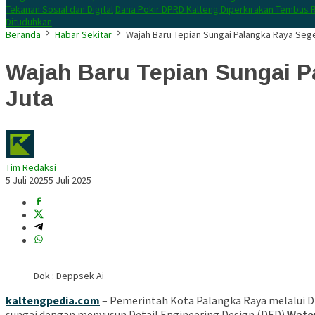
Tekanan Sosial dan Digital
Dana Pokir DPRD Kalteng Diperkirakan Tembus R
Dituduhkan
Beranda
Habar Sekitar
Wajah Baru Tepian Sungai Palangka Raya Sege
Wajah Baru Tepian Sungai P
Juta
Tim Redaksi
5 Juli 2025
5 Juli 2025
Dok : Deppsek Ai
kaltengpedia.com
– Pemerintah Kota Palangka Raya melalui 
sungai dengan menyusun Detail Engineering Design (DED)
Water