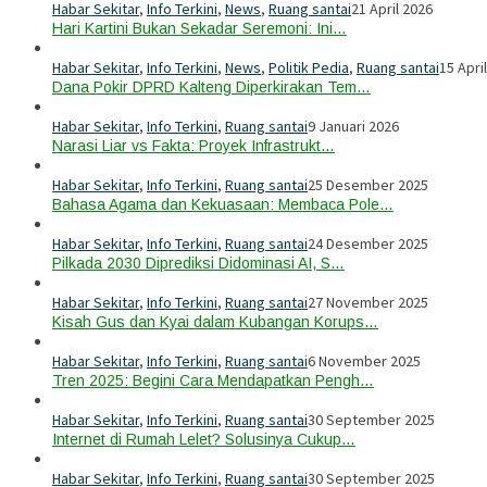
Habar Sekitar
,
Info Terkini
,
News
,
Ruang santai
21 April 2026
Hari Kartini Bukan Sekadar Seremoni: Ini…
Habar Sekitar
,
Info Terkini
,
News
,
Politik Pedia
,
Ruang santai
15 Apri
Dana Pokir DPRD Kalteng Diperkirakan Tem…
Habar Sekitar
,
Info Terkini
,
Ruang santai
9 Januari 2026
Narasi Liar vs Fakta: Proyek Infrastrukt…
Habar Sekitar
,
Info Terkini
,
Ruang santai
25 Desember 2025
Bahasa Agama dan Kekuasaan: Membaca Pole…
Habar Sekitar
,
Info Terkini
,
Ruang santai
24 Desember 2025
Pilkada 2030 Diprediksi Didominasi AI, S…
Habar Sekitar
,
Info Terkini
,
Ruang santai
27 November 2025
Kisah Gus dan Kyai dalam Kubangan Korups…
Habar Sekitar
,
Info Terkini
,
Ruang santai
6 November 2025
Tren 2025: Begini Cara Mendapatkan Pengh…
Habar Sekitar
,
Info Terkini
,
Ruang santai
30 September 2025
Internet di Rumah Lelet? Solusinya Cukup…
Habar Sekitar
,
Info Terkini
,
Ruang santai
30 September 2025