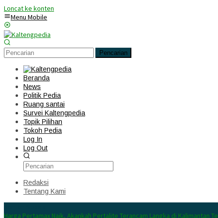
Loncat ke konten
Menu Mobile
Pencarian
Beranda
News
Politik Pedia
Ruang santai
Survei Kaltengpedia
Topik Pilihan
Tokoh Pedia
Log In
Log Out
Redaksi
Tentang Kami
Konten Spesial
Harga Pertamax Naik, Akankah Pertalite Terancam Langka di Kalimantan T