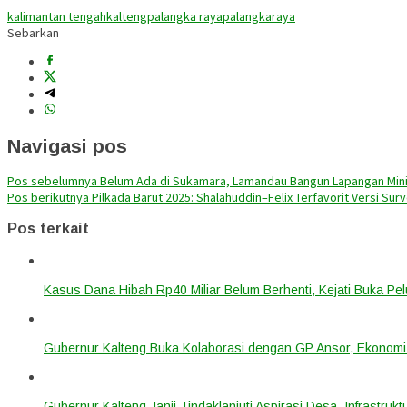
kalimantan tengah
kalteng
palangka raya
palangkaraya
Sebarkan
Navigasi pos
Pos sebelumnya
Belum Ada di Sukamara, Lamandau Bangun Lapangan Mini S
Pos berikutnya
Pilkada Barut 2025: Shalahuddin–Felix Terfavorit Versi Sur
Pos terkait
Kasus Dana Hibah Rp40 Miliar Belum Berhenti, Kejati Buka P
Gubernur Kalteng Buka Kolaborasi dengan GP Ansor, Ekonomi
Gubernur Kalteng Janji Tindaklanjuti Aspirasi Desa, Infrastruk