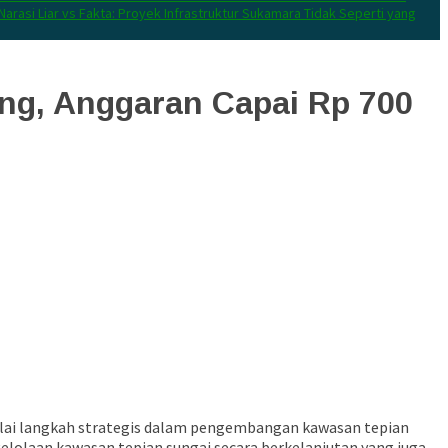
Narasi Liar vs Fakta: Proyek Infrastruktur Sukamara Tidak Seperti yang
ng, Anggaran Capai Rp 700
ai langkah strategis dalam pengembangan kawasan tepian
elolaan kawasan tepian sungai secara berkelanjutan yang juga