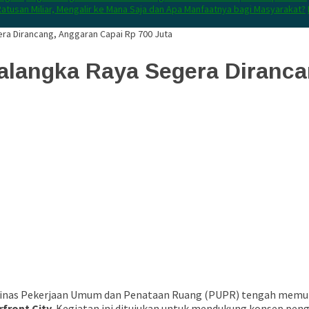
atusan Miliar, Mengalir ke Mana Saja dan Apa Manfaatnya bagi Masyarakat?
ra Dirancang, Anggaran Capai Rp 700 Juta
alangka Raya Segera Diranca
Dinas Pekerjaan Umum dan Penataan Ruang (PUPR) tengah memul
front City
. Kegiatan ini ditujukan untuk mendukung konsep peng