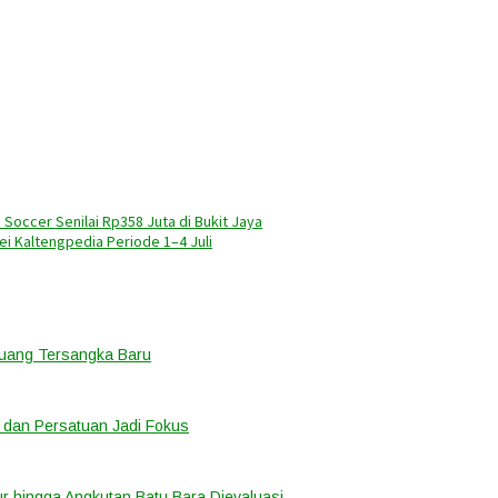
occer Senilai Rp358 Juta di Bukit Jaya
vei Kaltengpedia Periode 1–4 Juli
eluang Tersangka Baru
 dan Persatuan Jadi Fokus
tur hingga Angkutan Batu Bara Dievaluasi