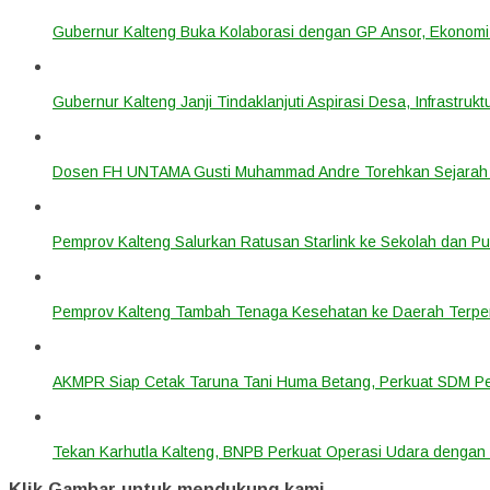
Gubernur Kalteng Buka Kolaborasi dengan GP Ansor, Ekonomi
Gubernur Kalteng Janji Tindaklanjuti Aspirasi Desa, Infrastruk
Dosen FH UNTAMA Gusti Muhammad Andre Torehkan Sejarah 
Pemprov Kalteng Salurkan Ratusan Starlink ke Sekolah dan P
Pemprov Kalteng Tambah Tenaga Kesehatan ke Daerah Terpen
AKMPR Siap Cetak Taruna Tani Huma Betang, Perkuat SDM P
Tekan Karhutla Kalteng, BNPB Perkuat Operasi Udara deng
Klik Gambar untuk mendukung kami