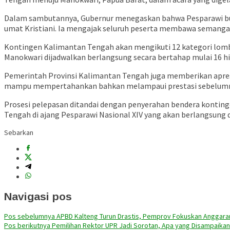
Dalam sambutannya, Gubernur menegaskan bahwa Pesparawi buk
umat Kristiani. Ia mengajak seluruh peserta membawa semang
Kontingen Kalimantan Tengah akan mengikuti 12 kategori lomba 
Manokwari dijadwalkan berlangsung secara bertahap mulai 16 hi
Pemerintah Provinsi Kalimantan Tengah juga memberikan apresia
mampu mempertahankan bahkan melampaui prestasi sebelumnya y
Prosesi pelepasan ditandai dengan penyerahan bendera kontin
Tengah di ajang Pesparawi Nasional XIV yang akan berlangsung 
Sebarkan
Navigasi pos
Pos sebelumnya
APBD Kalteng Turun Drastis, Pemprov Fokuskan Anggaran
Pos berikutnya
Pemilihan Rektor UPR Jadi Sorotan, Apa yang Disampaikan 