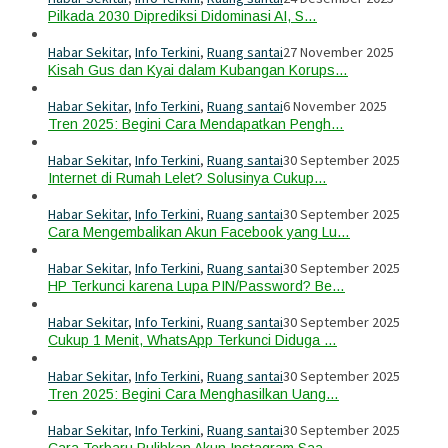
Pilkada 2030 Diprediksi Didominasi AI, S…
Habar Sekitar
,
Info Terkini
,
Ruang santai
27 November 2025
Kisah Gus dan Kyai dalam Kubangan Korups…
Habar Sekitar
,
Info Terkini
,
Ruang santai
6 November 2025
Tren 2025: Begini Cara Mendapatkan Pengh…
Habar Sekitar
,
Info Terkini
,
Ruang santai
30 September 2025
Internet di Rumah Lelet? Solusinya Cukup…
Habar Sekitar
,
Info Terkini
,
Ruang santai
30 September 2025
Cara Mengembalikan Akun Facebook yang Lu…
Habar Sekitar
,
Info Terkini
,
Ruang santai
30 September 2025
HP Terkunci karena Lupa PIN/Password? Be…
Habar Sekitar
,
Info Terkini
,
Ruang santai
30 September 2025
Cukup 1 Menit, WhatsApp Terkunci Diduga …
Habar Sekitar
,
Info Terkini
,
Ruang santai
30 September 2025
Tren 2025: Begini Cara Menghasilkan Uang…
Habar Sekitar
,
Info Terkini
,
Ruang santai
30 September 2025