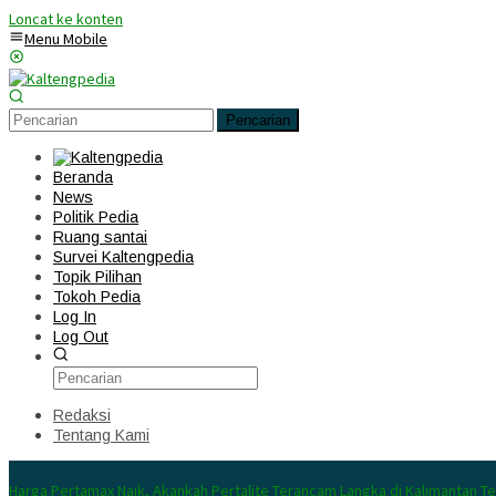
Loncat ke konten
Menu Mobile
Pencarian
Beranda
News
Politik Pedia
Ruang santai
Survei Kaltengpedia
Topik Pilihan
Tokoh Pedia
Log In
Log Out
Redaksi
Tentang Kami
Konten Spesial
Harga Pertamax Naik, Akankah Pertalite Terancam Langka di Kalimantan T