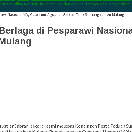
atusan Miliar, Mengalir ke Mana Saja dan Apa Manfaatnya bagi Masyarakat?
rawi Nasional XIV, Gubernur Agustiar Sabran Titip Semangat Isen Mulang
Berlaga di Pesparawi Nasiona
 Mulang
gustiar Sabran
, secara resmi melepas Kontingen Pesta Paduan Sua
r di Istana Isen Mulang, Rumah Jabatan Gubernur, Minggu (14/6).