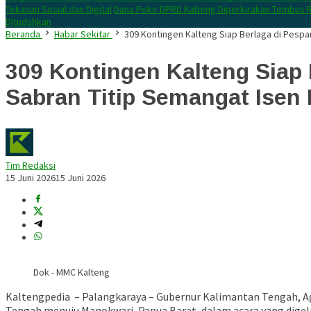
Tekanan Sosial dan Digital
Dana Pokir DPRD Kalteng Diperkirakan Tembus R
Dituduhkan
Beranda
Habar Sekitar
309 Kontingen Kalteng Siap Berlaga di Pespa
309 Kontingen Kalteng Siap 
Sabran Titip Semangat Isen
Tim Redaksi
15 Juni 2026
15 Juni 2026
Dok - MMC Kalteng
Kaltengpedia – Palangkaraya – Gubernur Kalimantan Tengah,
A
Tengah menuju Manokwari, Papua Barat, dalam acara yang digela