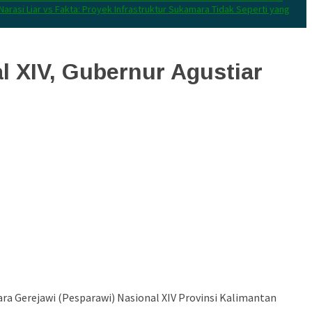
Narasi Liar vs Fakta: Proyek Infrastruktur Sukamara Tidak Seperti yang
l XIV, Gubernur Agustiar
ra Gerejawi (Pesparawi) Nasional XIV Provinsi Kalimantan