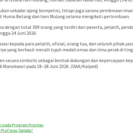
an sekadar ajang kompetisi, tetapi juga sarana pembinaan ima
at Huma Betang dan Isen Mulang selama mengikuti perlombaan.
dengan total 309 orang yang terdiri dari peserta, pelatih, pen
ngga 24 Juni 2026.
si kepada para pelatih, ofisial, orang tua, dan seluruh pihak y
ang berhasil meraih tujuh medali emas dan lima perak di tingk
gen secara simbolis sebagai bentuk dukungan dan kepercayaan 
di Manokwari pada 18–28 Juni 2026. (DAA/Kalped)
 pada Program Prioritas
Prof Uras Tantulo?