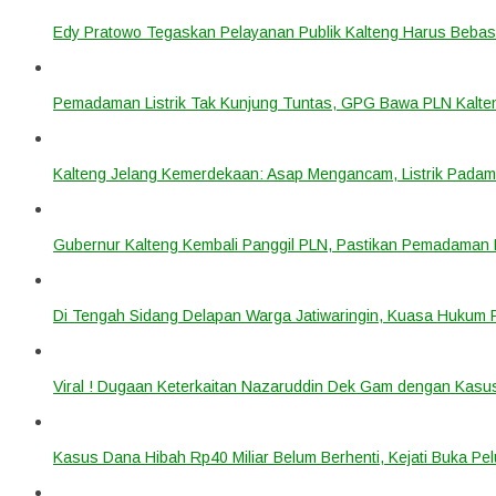
Edy Pratowo Tegaskan Pelayanan Publik Kalteng Harus Bebas 
Pemadaman Listrik Tak Kunjung Tuntas, GPG Bawa PLN Kalte
Kalteng Jelang Kemerdekaan: Asap Mengancam, Listrik Padam
Gubernur Kalteng Kembali Panggil PLN, Pastikan Pemadaman Li
Di Tengah Sidang Delapan Warga Jatiwaringin, Kuasa Hukum
Viral ! Dugaan Keterkaitan Nazaruddin Dek Gam dengan Kas
Kasus Dana Hibah Rp40 Miliar Belum Berhenti, Kejati Buka P