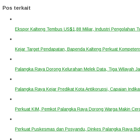
Pos terkait
Ekspor Kalteng Tembus US$1,88 Miliar, Industri Pengolahan 
Kejar Target Pendapatan, Bapenda Kalteng Perkuat Kompetens
Palangka Raya Dorong Kelurahan Melek Data, Tiga Wilayah Ja
Palangka Raya Kejar Predikat Kota Antikorupsi, Capaian Indik
Perkuat KIM, Pemkot Palangka Raya Dorong Warga Makin Cerdas
Perkuat Puskesmas dan Posyandu, Dinkes Palangka Raya Bidi