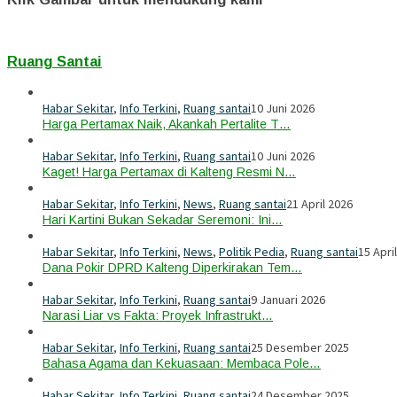
Ruang Santai
Habar Sekitar
,
Info Terkini
,
Ruang santai
10 Juni 2026
Harga Pertamax Naik, Akankah Pertalite T…
Habar Sekitar
,
Info Terkini
,
Ruang santai
10 Juni 2026
Kaget! Harga Pertamax di Kalteng Resmi N…
Habar Sekitar
,
Info Terkini
,
News
,
Ruang santai
21 April 2026
Hari Kartini Bukan Sekadar Seremoni: Ini…
Habar Sekitar
,
Info Terkini
,
News
,
Politik Pedia
,
Ruang santai
15 Apri
Dana Pokir DPRD Kalteng Diperkirakan Tem…
Habar Sekitar
,
Info Terkini
,
Ruang santai
9 Januari 2026
Narasi Liar vs Fakta: Proyek Infrastrukt…
Habar Sekitar
,
Info Terkini
,
Ruang santai
25 Desember 2025
Bahasa Agama dan Kekuasaan: Membaca Pole…
Habar Sekitar
,
Info Terkini
,
Ruang santai
24 Desember 2025