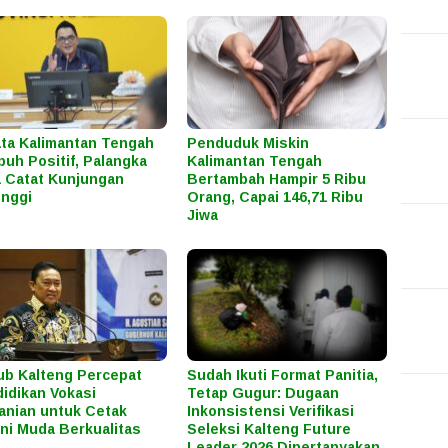
ta Kalimantan Tengah
Penduduk Miskin
uh Positif, Palangka
Kalimantan Tengah
 Catat Kunjungan
Bertambah Hampir 5 Ribu
inggi
Orang, Capai 146,71 Ribu
Jiwa
b Kalteng Percepat
Sudah Ikuti Format Panitia,
idikan Vokasi
Tetap Gugur: Dugaan
anian untuk Cetak
Inkonsistensi Verifikasi
ni Muda Berkualitas
Seleksi Kalteng Future
Leader 2026 Dipertanyakan