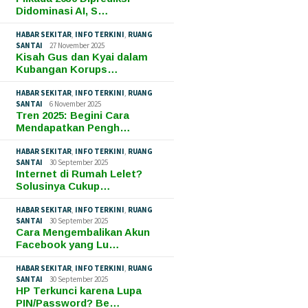
Didominasi AI, S…
HABAR SEKITAR
,
INFO TERKINI
,
RUANG
SANTAI
27 November 2025
Kisah Gus dan Kyai dalam
Kubangan Korups…
HABAR SEKITAR
,
INFO TERKINI
,
RUANG
SANTAI
6 November 2025
Tren 2025: Begini Cara
Mendapatkan Pengh…
HABAR SEKITAR
,
INFO TERKINI
,
RUANG
SANTAI
30 September 2025
Internet di Rumah Lelet?
Solusinya Cukup…
HABAR SEKITAR
,
INFO TERKINI
,
RUANG
SANTAI
30 September 2025
Cara Mengembalikan Akun
Facebook yang Lu…
HABAR SEKITAR
,
INFO TERKINI
,
RUANG
SANTAI
30 September 2025
HP Terkunci karena Lupa
PIN/Password? Be…