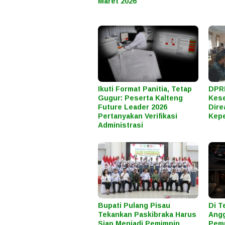
Maret 2026
Ikuti Format Panitia, Tetap
DPRD
Gugur: Peserta Kalteng
Kes
Future Leader 2026
Dire
Pertanyakan Verifikasi
Kepe
Administrasi
Bupati Pulang Pisau
Di T
Tekankan Paskibraka Harus
Angg
Siap Menjadi Pemimpin
Pemp