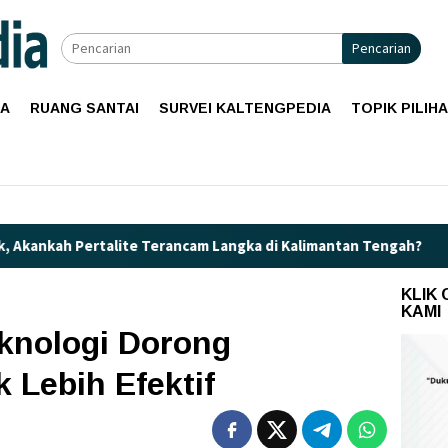
Pencarian
IA
RUANG SANTAI
SURVEI KALTENGPEDIA
TOPIK PILIH
ite Terancam Langka di Kalimantan Tengah?
Kaget! Harga
KLIK
KAMI
knologi Dorong
 Lebih Efektif