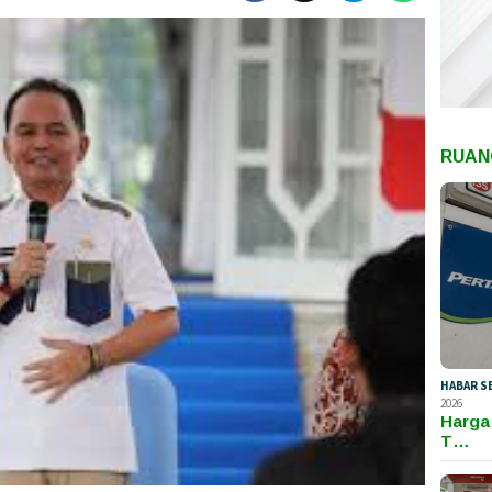
RUAN
HABAR S
2026
Harga
T…