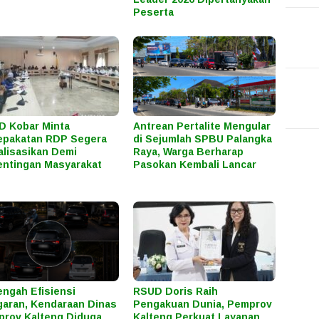
Peserta
 Kobar Minta
Antrean Pertalite Mengular
epakatan RDP Segera
di Sejumlah SPBU Palangka
alisasikan Demi
Raya, Warga Berharap
ntingan Masyarakat
Pasokan Kembali Lancar
engah Efisiensi
RSUD Doris Raih
aran, Kendaraan Dinas
Pengakuan Dunia, Pemprov
rov Kalteng Diduga
Kalteng Perkuat Layanan