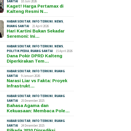
SANTAI
10 Juni 2026
Kaget! Harga Pertamax di
Kalteng Resmi N…
HABAR SEKITAR
,
INFO TERKINI
,
NEWS
,
RUANG SANTAI
21 April 2026
Hari Kartini Bukan Sekadar
Seremoni: Ini…
HABAR SEKITAR
,
INFO TERKINI
,
NEWS
,
POLITIK PEDIA
,
RUANG SANTAI
15 April 2026
Dana Pokir DPRD Kalteng
Diperkirakan Tem…
HABAR SEKITAR
,
INFO TERKINI
,
RUANG
SANTAI
9 Januari 2026
Narasi Liar vs Fakta: Proyek
Infrastrukt…
HABAR SEKITAR
,
INFO TERKINI
,
RUANG
SANTAI
25 Desember 2025
Bahasa Agama dan
Kekuasaan: Membaca Pole…
HABAR SEKITAR
,
INFO TERKINI
,
RUANG
SANTAI
24 Desember 2025
Pilkada 2030 Diprediksi