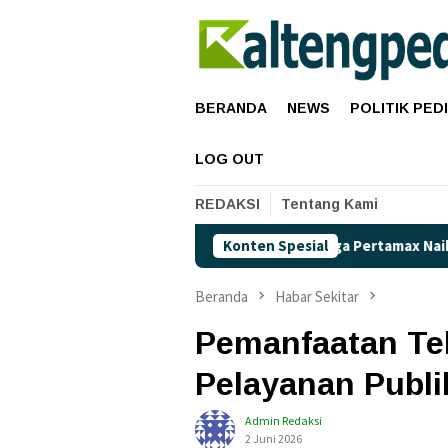
Loncat
ke
konten
BERANDA
NEWS
POLITIK PED
LOG OUT
REDAKSI
Tentang Kami
Harga Pertamax Naik, Akankah Pertal
Konten Spesial
Beranda
Habar Sekitar
Pemanfaatan Te
Pelayanan Publik
Admin Redaksi
2 Juni 2026