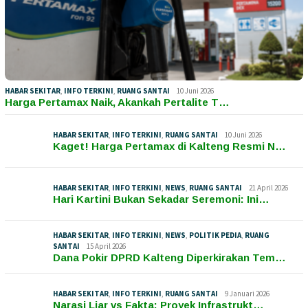
HABAR SEKITAR
,
INFO TERKINI
,
RUANG SANTAI
10 Juni 2026
Harga Pertamax Naik, Akankah Pertalite T…
HABAR SEKITAR
,
INFO TERKINI
,
RUANG SANTAI
10 Juni 2026
Kaget! Harga Pertamax di Kalteng Resmi N…
HABAR SEKITAR
,
INFO TERKINI
,
NEWS
,
RUANG SANTAI
21 April 2026
Hari Kartini Bukan Sekadar Seremoni: Ini…
HABAR SEKITAR
,
INFO TERKINI
,
NEWS
,
POLITIK PEDIA
,
RUANG
SANTAI
15 April 2026
Dana Pokir DPRD Kalteng Diperkirakan Tem…
HABAR SEKITAR
,
INFO TERKINI
,
RUANG SANTAI
9 Januari 2026
Narasi Liar vs Fakta: Proyek Infrastrukt…