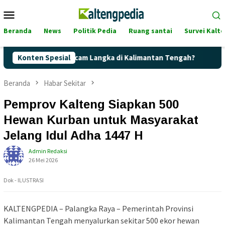
Loncat
Menu
ke
Mobile
konten
Beranda
News
Politik Pedia
Ruang santai
Survei Kalt
ertalite Terancam Langka di Kalimantan Tengah?
Konten Spesial
Kaget! 
Beranda
Habar Sekitar
Pemprov Kalteng Siapkan 500
Hewan Kurban untuk Masyarakat
Jelang Idul Adha 1447 H
Admin Redaksi
26 Mei 2026
Dok - ILUSTRASI
KALTENGPEDIA – Palangka Raya – Pemerintah Provinsi
Kalimantan Tengah menyalurkan sekitar 500 ekor hewan