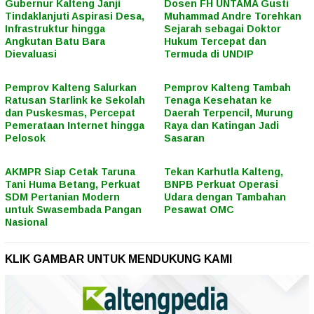
Gubernur Kalteng Janji
Dosen FH UNTAMA Gusti
Tindaklanjuti Aspirasi Desa,
Muhammad Andre Torehkan
Infrastruktur hingga
Sejarah sebagai Doktor
Angkutan Batu Bara
Hukum Tercepat dan
Dievaluasi
Termuda di UNDIP
Pemprov Kalteng Salurkan
Pemprov Kalteng Tambah
Ratusan Starlink ke Sekolah
Tenaga Kesehatan ke
dan Puskesmas, Percepat
Daerah Terpencil, Murung
Pemerataan Internet hingga
Raya dan Katingan Jadi
Pelosok
Sasaran
AKMPR Siap Cetak Taruna
Tekan Karhutla Kalteng,
Tani Huma Betang, Perkuat
BNPB Perkuat Operasi
SDM Pertanian Modern
Udara dengan Tambahan
untuk Swasembada Pangan
Pesawat OMC
Nasional
KLIK GAMBAR UNTUK MENDUKUNG KAMI