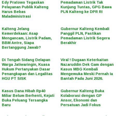
Edy Pratowo Tegaskan
Pemadaman Listrik Tak
Pelayanan Publik Kalteng
Kunjung Tuntas, GPG Bawa
Harus Bebas
PLN Kalteng ke DPR RI
Maladministrasi
Kalteng Jelang
Gubernur Kalteng Kembali
Kemerdekaan: Asap
Panggil PLN, Pastikan
Mengancam, Listrik Padam,
Pemadaman Listrik Segera
BBM Antre, Siapa
Berakhir
Bertanggung Jawab?
Di Tengah Sidang Delapan
Viral ! Dugaan Keterkaitan
Warga Jatiwaringin, Kuasa
Nazaruddin Dek Gam dengan
Hukum Pertanyakan Dasar
Kasus MBG Kembali
Penangkapan dan Legalitas
Mengemuka Meski Pernah Ia
HGU PT SISK
Bantah Pada Juni 2026.
Kasus Dana Hibah Rp40
Gubernur Kalteng Buka
Miliar Belum Berhenti, Kejati
Kolaborasi dengan GP
Buka Peluang Tersangka
Ansor, Ekonomi dan
Baru
Persatuan Jadi Fokus