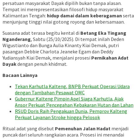
persatuan masyarakat Dayak dipilih bukan tanpa alasan.
Tempat ini merepresentasikan filosofi hidup masyarakat
Kalimantan Tengah:
hidup damai dalam keberagaman
serta
menjunjung tinggi nilai gotong royong dan kebersamaan.
Suasana adat terasa begitu kental di
Betang Eka Tingang
Nganderang
, Sabtu (25/10/2025). Di tempat inilah Deden
Wigustianto dan Bunga Aulia Kinanty Kiai Demak, putri
pasangan Debbie Charlota Jeaneke Egam dan Deddy
Yudiansyah Kiai Demak, menjalani prosesi
Pernikahan Adat
Dayak
dengan penuh khidmat.
Bacaan Lainnya
Tekan Karhutla Kalteng, BNPB Perkuat Operasi Udara
dengan Tambahan Pesawat OMC
Gubernur Kalteng Pimpin Apel Siaga Karhutla, Ajak
Ansor Perkuat Pencegahan Kebakaran Hutan dan Lahan
RSUD Doris Raih Pengakuan Dunia, Pemprov Kalteng
Perkuat Layanan Stroke hingga Pelosok
Ritual adat yang disebut
Pemenuhan Jalan Hadat
menjadi
puncak dari seluruh rangkaian acara. Prosesi ini menandai