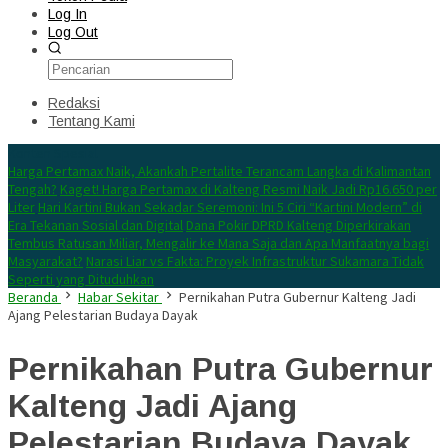
Log In
Log Out
Redaksi
Tentang Kami
Konten Spesial
Harga Pertamax Naik, Akankah Pertalite Terancam Langka di Kalimantan
Tengah?
Kaget! Harga Pertamax di Kalteng Resmi Naik Jadi Rp16.650 per
Liter
Hari Kartini Bukan Sekadar Seremoni: Ini 5 Ciri “Kartini Modern” di
Era Tekanan Sosial dan Digital
Dana Pokir DPRD Kalteng Diperkirakan
Tembus Ratusan Miliar, Mengalir ke Mana Saja dan Apa Manfaatnya bagi
Masyarakat?
Narasi Liar vs Fakta: Proyek Infrastruktur Sukamara Tidak
Seperti yang Dituduhkan
Beranda
Habar Sekitar
Pernikahan Putra Gubernur Kalteng Jadi
Ajang Pelestarian Budaya Dayak
Pernikahan Putra Gubernur
Kalteng Jadi Ajang
Pelestarian Budaya Dayak