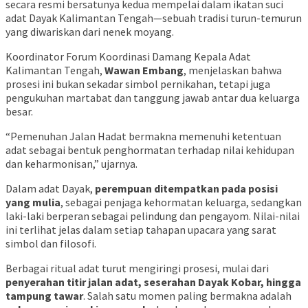
secara resmi bersatunya kedua mempelai dalam ikatan suci
adat Dayak Kalimantan Tengah—sebuah tradisi turun-temurun
yang diwariskan dari nenek moyang.
Koordinator Forum Koordinasi Damang Kepala Adat
Kalimantan Tengah,
Wawan Embang
, menjelaskan bahwa
prosesi ini bukan sekadar simbol pernikahan, tetapi juga
pengukuhan martabat dan tanggung jawab antar dua keluarga
besar.
“Pemenuhan Jalan Hadat bermakna memenuhi ketentuan
adat sebagai bentuk penghormatan terhadap nilai kehidupan
dan keharmonisan,” ujarnya.
Dalam adat Dayak,
perempuan ditempatkan pada posisi
yang mulia
, sebagai penjaga kehormatan keluarga, sedangkan
laki-laki berperan sebagai pelindung dan pengayom. Nilai-nilai
ini terlihat jelas dalam setiap tahapan upacara yang sarat
simbol dan filosofi.
Berbagai ritual adat turut mengiringi prosesi, mulai dari
penyerahan titir jalan adat, seserahan Dayak Kobar, hingga
tampung tawar
. Salah satu momen paling bermakna adalah