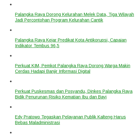
Palangka Raya Dorong Kelurahan Melek Data, Tiga Wilayah
Jadi Percontohan Program Kelurahan Cantik
Palangka Raya Kejar Predikat Kota Antikorupsi, Capaian
Indikator Tembus 96,5
Perkuat KIM, Pemkot Palangka Raya Dorong Warga Makin
Cerdas Hadapi Banjir Informasi Digital
Perkuat Puskesmas dan Posyandu, Dinkes Palangka Raya
Bidik Penurunan Risiko Kematian Ibu dan Bayi
Edy Pratowo Tegaskan Pelayanan Publik Kalteng Harus
Bebas Maladministrasi