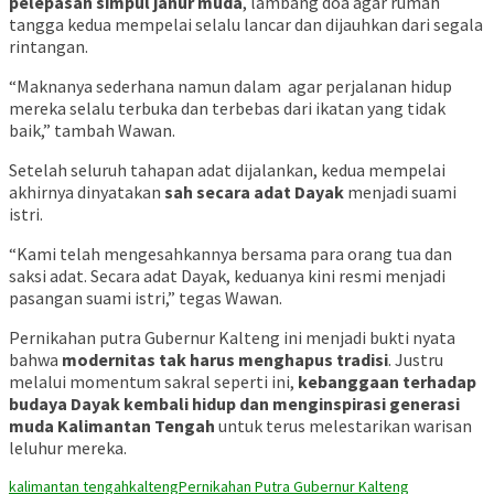
pelepasan simpul janur muda
, lambang doa agar rumah
tangga kedua mempelai selalu lancar dan dijauhkan dari segala
rintangan.
“Maknanya sederhana namun dalam agar perjalanan hidup
mereka selalu terbuka dan terbebas dari ikatan yang tidak
baik,” tambah Wawan.
Setelah seluruh tahapan adat dijalankan, kedua mempelai
akhirnya dinyatakan
sah secara adat Dayak
menjadi suami
istri.
“Kami telah mengesahkannya bersama para orang tua dan
saksi adat. Secara adat Dayak, keduanya kini resmi menjadi
pasangan suami istri,” tegas Wawan.
Pernikahan putra Gubernur Kalteng ini menjadi bukti nyata
bahwa
modernitas tak harus menghapus tradisi
. Justru
melalui momentum sakral seperti ini,
kebanggaan terhadap
budaya Dayak kembali hidup dan menginspirasi generasi
muda Kalimantan Tengah
untuk terus melestarikan warisan
leluhur mereka.
kalimantan tengah
kalteng
Pernikahan Putra Gubernur Kalteng