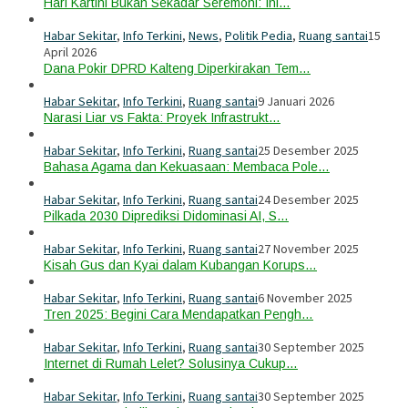
Hari Kartini Bukan Sekadar Seremoni: Ini…
Habar Sekitar
,
Info Terkini
,
News
,
Politik Pedia
,
Ruang santai
15
April 2026
Dana Pokir DPRD Kalteng Diperkirakan Tem…
Habar Sekitar
,
Info Terkini
,
Ruang santai
9 Januari 2026
Narasi Liar vs Fakta: Proyek Infrastrukt…
Habar Sekitar
,
Info Terkini
,
Ruang santai
25 Desember 2025
Bahasa Agama dan Kekuasaan: Membaca Pole…
Habar Sekitar
,
Info Terkini
,
Ruang santai
24 Desember 2025
Pilkada 2030 Diprediksi Didominasi AI, S…
Habar Sekitar
,
Info Terkini
,
Ruang santai
27 November 2025
Kisah Gus dan Kyai dalam Kubangan Korups…
Habar Sekitar
,
Info Terkini
,
Ruang santai
6 November 2025
Tren 2025: Begini Cara Mendapatkan Pengh…
Habar Sekitar
,
Info Terkini
,
Ruang santai
30 September 2025
Internet di Rumah Lelet? Solusinya Cukup…
Habar Sekitar
,
Info Terkini
,
Ruang santai
30 September 2025