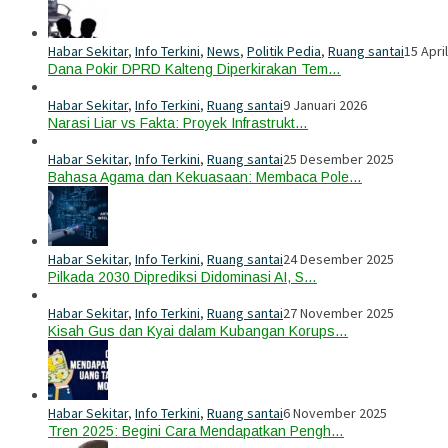
Habar Sekitar
,
Info Terkini
,
News
,
Politik Pedia
,
Ruang santai
15 Apri
Dana Pokir DPRD Kalteng Diperkirakan Tem…
Habar Sekitar
,
Info Terkini
,
Ruang santai
9 Januari 2026
Narasi Liar vs Fakta: Proyek Infrastrukt…
Habar Sekitar
,
Info Terkini
,
Ruang santai
25 Desember 2025
Bahasa Agama dan Kekuasaan: Membaca Pole…
Habar Sekitar
,
Info Terkini
,
Ruang santai
24 Desember 2025
Pilkada 2030 Diprediksi Didominasi AI, S…
Habar Sekitar
,
Info Terkini
,
Ruang santai
27 November 2025
Kisah Gus dan Kyai dalam Kubangan Korups…
Habar Sekitar
,
Info Terkini
,
Ruang santai
6 November 2025
Tren 2025: Begini Cara Mendapatkan Pengh…