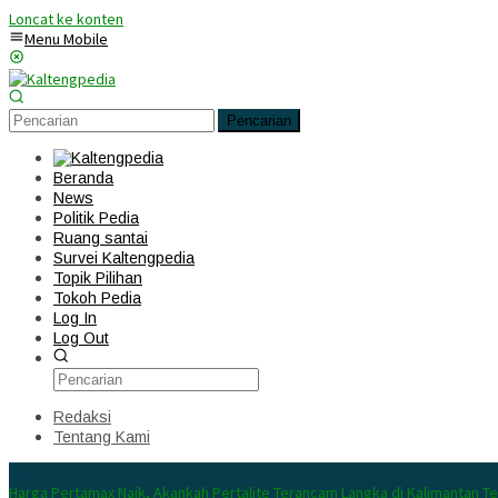
Loncat ke konten
Menu Mobile
Pencarian
Beranda
News
Politik Pedia
Ruang santai
Survei Kaltengpedia
Topik Pilihan
Tokoh Pedia
Log In
Log Out
Redaksi
Tentang Kami
Konten Spesial
Harga Pertamax Naik, Akankah Pertalite Terancam Langka di Kalimantan T