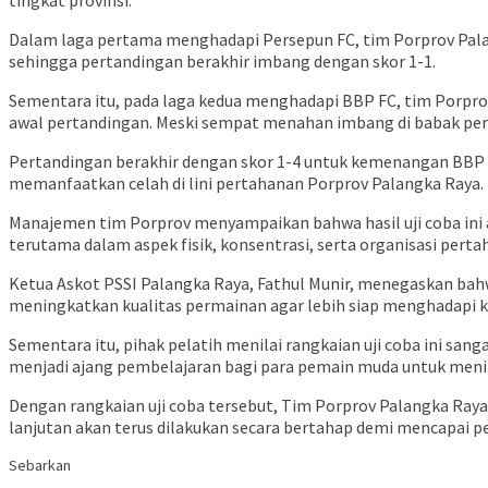
tingkat provinsi.
Dalam laga pertama menghadapi Persepun FC, tim Porprov Pal
sehingga pertandingan berakhir imbang dengan skor 1-1.
Sementara itu, pada laga kedua menghadapi BBP FC, tim Porpro
awal pertandingan. Meski sempat menahan imbang di babak per
Pertandingan berakhir dengan skor 1-4 untuk kemenangan BBP F
memanfaatkan celah di lini pertahanan Porprov Palangka Raya.
Manajemen tim Porprov menyampaikan bahwa hasil uji coba ini
terutama dalam aspek fisik, konsentrasi, serta organisasi perta
Ketua Askot PSSI Palangka Raya, Fathul Munir, menegaskan bahwa
meningkatkan kualitas permainan agar lebih siap menghadapi k
Sementara itu, pihak pelatih menilai rangkaian uji coba ini sa
menjadi ajang pembelajaran bagi para pemain muda untuk men
Dengan rangkaian uji coba tersebut, Tim Porprov Palangka Ray
lanjutan akan terus dilakukan secara bertahap demi mencapai p
Sebarkan