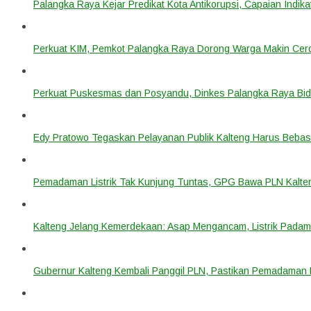
Palangka Raya Kejar Predikat Kota Antikorupsi, Capaian Indik
Perkuat KIM, Pemkot Palangka Raya Dorong Warga Makin Cerdas
Perkuat Puskesmas dan Posyandu, Dinkes Palangka Raya Bidi
Edy Pratowo Tegaskan Pelayanan Publik Kalteng Harus Bebas 
Pemadaman Listrik Tak Kunjung Tuntas, GPG Bawa PLN Kalte
Kalteng Jelang Kemerdekaan: Asap Mengancam, Listrik Padam
Gubernur Kalteng Kembali Panggil PLN, Pastikan Pemadaman Li