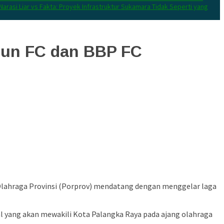
Narasi Liar vs Fakta: Proyek Infrastruktur Sukamara Tidak Seperti yang
pun FC dan BBP FC
Olahraga Provinsi (Porprov) mendatang dengan menggelar laga
al yang akan mewakili Kota Palangka Raya pada ajang olahraga