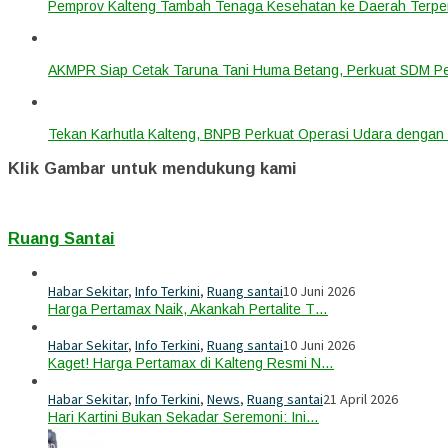
Pemprov Kalteng Tambah Tenaga Kesehatan ke Daerah Terpen
AKMPR Siap Cetak Taruna Tani Huma Betang, Perkuat SDM P
Tekan Karhutla Kalteng, BNPB Perkuat Operasi Udara deng
Klik Gambar untuk mendukung kami
Ruang Santai
Habar Sekitar
,
Info Terkini
,
Ruang santai
10 Juni 2026
Harga Pertamax Naik, Akankah Pertalite T…
Habar Sekitar
,
Info Terkini
,
Ruang santai
10 Juni 2026
Kaget! Harga Pertamax di Kalteng Resmi N…
Habar Sekitar
,
Info Terkini
,
News
,
Ruang santai
21 April 2026
Hari Kartini Bukan Sekadar Seremoni: Ini…