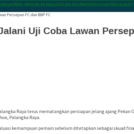
atusan Miliar, Mengalir ke Mana Saja dan Apa Manfaatnya bagi Masyarakat?
Lawan Persepun FC dan BBP FC
Jalani Uji Coba Lawan Perse
Palangka Raya terus mematangkan persiapan jelang ajang Pekan 
hoe, Palangka Raya.
 evaluasi kemampuan pemain sebelum ditetapkan sebagai skuad fin