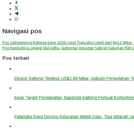
Navigasi pos
Pos sebelumnya
Kalteng Expo 2026 Catat Transaksi Lebih dari Rp11 Milia
Pos berikutnya
Jelang Idul Adha, Gubernur Agustiar Sabran Salurkan 500 
Pos terkait
Ekspor Kalteng Tembus US$1,88 Miliar, Industri Pengolahan 
Kejar Target Pendapatan, Bapenda Kalteng Perkuat Kompetens
Palangka Raya Dorong Kelurahan Melek Data, Tiga Wilayah Ja