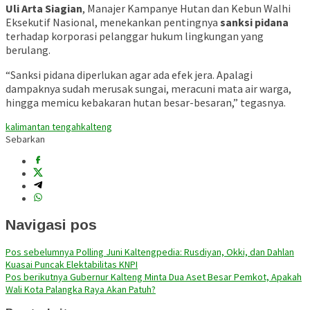
Uli Arta Siagian
, Manajer Kampanye Hutan dan Kebun Walhi
Eksekutif Nasional, menekankan pentingnya
sanksi pidana
terhadap korporasi pelanggar hukum lingkungan yang
berulang.
“Sanksi pidana diperlukan agar ada efek jera. Apalagi
dampaknya sudah merusak sungai, meracuni mata air warga,
hingga memicu kebakaran hutan besar-besaran,” tegasnya.
kalimantan tengah
kalteng
Sebarkan
Navigasi pos
Pos sebelumnya
Polling Juni Kaltengpedia: Rusdiyan, Okki, dan Dahlan
Kuasai Puncak Elektabilitas KNPI
Pos berikutnya
Gubernur Kalteng Minta Dua Aset Besar Pemkot, Apakah
Wali Kota Palangka Raya Akan Patuh?