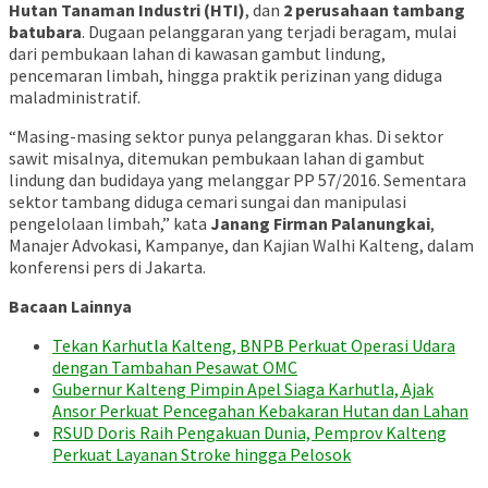
Hutan Tanaman Industri (HTI)
, dan
2 perusahaan tambang
batubara
. Dugaan pelanggaran yang terjadi beragam, mulai
dari pembukaan lahan di kawasan gambut lindung,
pencemaran limbah, hingga praktik perizinan yang diduga
maladministratif.
“Masing-masing sektor punya pelanggaran khas. Di sektor
sawit misalnya, ditemukan pembukaan lahan di gambut
lindung dan budidaya yang melanggar PP 57/2016. Sementara
sektor tambang diduga cemari sungai dan manipulasi
pengelolaan limbah,” kata
Janang Firman Palanungkai
,
Manajer Advokasi, Kampanye, dan Kajian Walhi Kalteng, dalam
konferensi pers di Jakarta.
Bacaan Lainnya
Tekan Karhutla Kalteng, BNPB Perkuat Operasi Udara
dengan Tambahan Pesawat OMC
Gubernur Kalteng Pimpin Apel Siaga Karhutla, Ajak
Ansor Perkuat Pencegahan Kebakaran Hutan dan Lahan
RSUD Doris Raih Pengakuan Dunia, Pemprov Kalteng
Perkuat Layanan Stroke hingga Pelosok