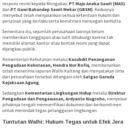
respons resmi kepada Mongabay:
PT Maju Aneka Sawit (MAS)
dan
PT Gawi Bahandep Sawit Mekar (GBSM)
. Keduanya
menyebut telah menjalankan semua ketentuan hukum dan
perizinan yang berlaku serta komitmen mencegah karhutla.
Sementara itu, sejumlah perusahaan lainnya belum
memberikan tanggapan atau sulit dihubungi karena tak
memiliki alamat kantor atau kontak resmi yang dapat
dijangkau publik.
Kementerian Kehutanan melalui
Kasubdit Penanganan
Pengaduan Kehutanan, Hendra Nur Rofiq
, membenarkan
telah menerima laporan Walhi Kalteng dan menyatakan lima
dari perusahaan tersebut ditangani oleh
Satgas Garuda
Kejaksaan Agung
.
Sedangkan
Kementerian Lingkungan Hidup
melalui
Direktur
Pengaduan dan Pengawasan, Ardyanto Nugroho
, menyebut
pihaknya tengah memverifikasi dokumen dan berkomitmen
untuk menindak tegas pelanggaran lingkungan.
Tuntutan Walhi: Hukum Tegas untuk Efek Jera