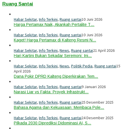
Ruang Santai
Habar Sekitar
,
Info Terkini
,
Ruang santai
10 Juni 2026
Harga Pertamax Naik, Akankah Pertalite T…
Habar Sekitar
,
Info Terkini
,
Ruang santai
10 Juni 2026
Kaget! Harga Pertamax di Kalteng Resmi N…
Habar Sekitar
,
Info Terkini
,
News
,
Ruang santai
21 April 2026
Hari Kartini Bukan Sekadar Seremoni: Ini…
Habar Sekitar
,
Info Terkini
,
News
,
Politik Pedia
,
Ruang santai
15
April 2026
Dana Pokir DPRD Kalteng Diperkirakan Tem…
Habar Sekitar
,
Info Terkini
,
Ruang santai
9 Januari 2026
Narasi Liar vs Fakta: Proyek Infrastrukt…
Habar Sekitar
,
Info Terkini
,
Ruang santai
25 Desember 2025
Bahasa Agama dan Kekuasaan: Membaca Pole…
Habar Sekitar
,
Info Terkini
,
Ruang santai
24 Desember 2025
Pilkada 2030 Diprediksi Didominasi AI, S…