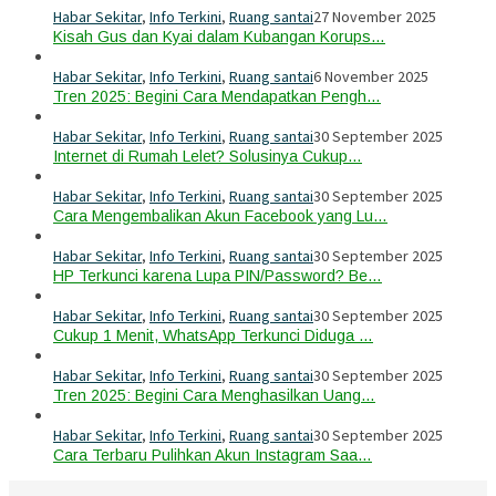
Habar Sekitar
,
Info Terkini
,
Ruang santai
27 November 2025
Kisah Gus dan Kyai dalam Kubangan Korups…
Habar Sekitar
,
Info Terkini
,
Ruang santai
6 November 2025
Tren 2025: Begini Cara Mendapatkan Pengh…
Habar Sekitar
,
Info Terkini
,
Ruang santai
30 September 2025
Internet di Rumah Lelet? Solusinya Cukup…
Habar Sekitar
,
Info Terkini
,
Ruang santai
30 September 2025
Cara Mengembalikan Akun Facebook yang Lu…
Habar Sekitar
,
Info Terkini
,
Ruang santai
30 September 2025
HP Terkunci karena Lupa PIN/Password? Be…
Habar Sekitar
,
Info Terkini
,
Ruang santai
30 September 2025
Cukup 1 Menit, WhatsApp Terkunci Diduga …
Habar Sekitar
,
Info Terkini
,
Ruang santai
30 September 2025
Tren 2025: Begini Cara Menghasilkan Uang…
Habar Sekitar
,
Info Terkini
,
Ruang santai
30 September 2025
Cara Terbaru Pulihkan Akun Instagram Saa…