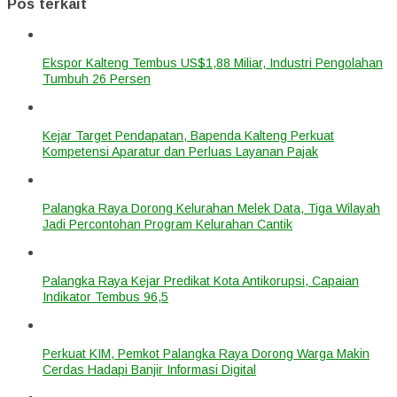
Pos terkait
Ekspor Kalteng Tembus US$1,88 Miliar, Industri Pengolahan
Tumbuh 26 Persen
Kejar Target Pendapatan, Bapenda Kalteng Perkuat
Kompetensi Aparatur dan Perluas Layanan Pajak
Palangka Raya Dorong Kelurahan Melek Data, Tiga Wilayah
Jadi Percontohan Program Kelurahan Cantik
Palangka Raya Kejar Predikat Kota Antikorupsi, Capaian
Indikator Tembus 96,5
Perkuat KIM, Pemkot Palangka Raya Dorong Warga Makin
Cerdas Hadapi Banjir Informasi Digital