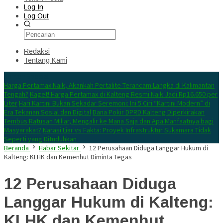
Log In
Log Out
Redaksi
Tentang Kami
Konten Spesial
Harga Pertamax Naik, Akankah Pertalite Terancam Langka di Kalimantan
Tengah?
Kaget! Harga Pertamax di Kalteng Resmi Naik Jadi Rp16.650 per
Liter
Hari Kartini Bukan Sekadar Seremoni: Ini 5 Ciri “Kartini Modern” di
Era Tekanan Sosial dan Digital
Dana Pokir DPRD Kalteng Diperkirakan
Tembus Ratusan Miliar, Mengalir ke Mana Saja dan Apa Manfaatnya bagi
Masyarakat?
Narasi Liar vs Fakta: Proyek Infrastruktur Sukamara Tidak
Seperti yang Dituduhkan
Beranda
Habar Sekitar
12 Perusahaan Diduga Langgar Hukum di
Kalteng: KLHK dan Kemenhut Diminta Tegas
12 Perusahaan Diduga
Langgar Hukum di Kalteng:
KLHK dan Kemenhut