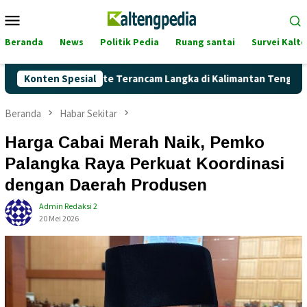
Loncat
Menu
ke
Mobile
konten
Beranda
News
Politik Pedia
Ruang santai
Survei Kalt
kah Pertalite Terancam Langka di Kalimantan Tengah?
Konten Spesial
Ka
Beranda
Habar Sekitar
Harga Cabai Merah Naik, Pemko
Palangka Raya Perkuat Koordinasi
dengan Daerah Produsen
Admin Redaksi 2
20 Mei 2026