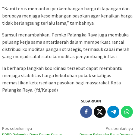
“Kami terus memantau perkembangan harga di lapangan dan
berupaya menjaga keseimbangan pasokan agar kenaikan harga
tidak berlangsung terlalu lama,” tambahnya.
Samsul menambahkan, Pemko Palangka Raya juga membuka
peluang kerja sama antardaerah dalam memperkuat rantai
distribusi komoditas pangan strategis, termasuk cabai merah
yang menjadi salah satu komoditas penyumbang inflasi.
Ia berharap langkah koordinasi tersebut dapat membantu
menjaga stabilitas harga kebutuhan pokok sekaligus
memastikan ketersediaan pasokan bagi masyarakat Kota
Palangka Raya. (Yd/Kalped)
SEBARKAN
Navigasi
Pos sebelumnya
Pos berikutnya
DPRD Palangka Raya Fokus Susun
Pemko Palangka Raya Dorong