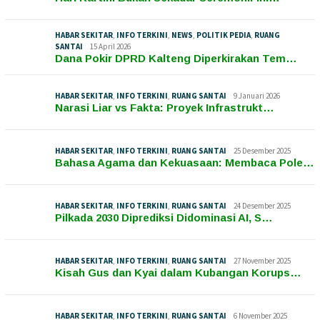
HABAR SEKITAR
,
INFO TERKINI
,
NEWS
,
POLITIK PEDIA
,
RUANG
SANTAI
15 April 2026
Dana Pokir DPRD Kalteng Diperkirakan Tem…
HABAR SEKITAR
,
INFO TERKINI
,
RUANG SANTAI
9 Januari 2026
Narasi Liar vs Fakta: Proyek Infrastrukt…
HABAR SEKITAR
,
INFO TERKINI
,
RUANG SANTAI
25 Desember 2025
Bahasa Agama dan Kekuasaan: Membaca Pole…
HABAR SEKITAR
,
INFO TERKINI
,
RUANG SANTAI
24 Desember 2025
Pilkada 2030 Diprediksi Didominasi AI, S…
HABAR SEKITAR
,
INFO TERKINI
,
RUANG SANTAI
27 November 2025
Kisah Gus dan Kyai dalam Kubangan Korups…
HABAR SEKITAR
,
INFO TERKINI
,
RUANG SANTAI
6 November 2025