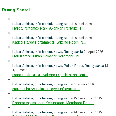
Ruang Santai
Habar Sekitar
,
Info Terkini
,
Ruang santai
10 Juni 2026
Harga Pertamax Naik, Akankah Pertalite T…
Habar Sekitar
,
Info Terkini
,
Ruang santai
10 Juni 2026
Kaget! Harga Pertamax di Kalteng Resmi N…
Habar Sekitar
,
Info Terkini
,
News
,
Ruang santai
21 April 2026
Hari Kartini Bukan Sekadar Seremoni: Ini…
Habar Sekitar
,
Info Terkini
,
News
,
Politik Pedia
,
Ruang santai
15
April 2026
Dana Pokir DPRD Kalteng Diperkirakan Tem…
Habar Sekitar
,
Info Terkini
,
Ruang santai
9 Januari 2026
Narasi Liar vs Fakta: Proyek Infrastrukt…
Habar Sekitar
,
Info Terkini
,
Ruang santai
25 Desember 2025
Bahasa Agama dan Kekuasaan: Membaca Pole…
Habar Sekitar
,
Info Terkini
,
Ruang santai
24 Desember 2025