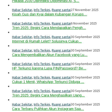
Pilkada 2030 Diprediksi Didominasi AI, S…
Habar Sekitar
,
Info Terkini
,
Ruang santai
27 November 2025
Kisah Gus dan Kyai dalam Kubangan Korups…
Habar Sekitar
,
Info Terkini
,
Ruang santai
6 November 2025
Tren 2025: Begini Cara Mendapatkan Pengh…
Habar Sekitar
,
Info Terkini
,
Ruang santai
30 September 2025
Internet di Rumah Lelet? Solusinya Cukup…
Habar Sekitar
,
Info Terkini
,
Ruang santai
30 September 2025
Cara Mengembalikan Akun Facebook yang Lu…
Habar Sekitar
,
Info Terkini
,
Ruang santai
30 September 2025
HP Terkunci karena Lupa PIN/Password? Be…
Habar Sekitar
,
Info Terkini
,
Ruang santai
30 September 2025
Cukup 1 Menit, WhatsApp Terkunci Diduga …
Habar Sekitar
,
Info Terkini
,
Ruang santai
30 September 2025
Tren 2025: Begini Cara Menghasilkan Uang…
Habar Sekitar
,
Info Terkini
,
Ruang santai
30 September 2025
Cara Terbaru Pulihkan Akun Instagram Saa…