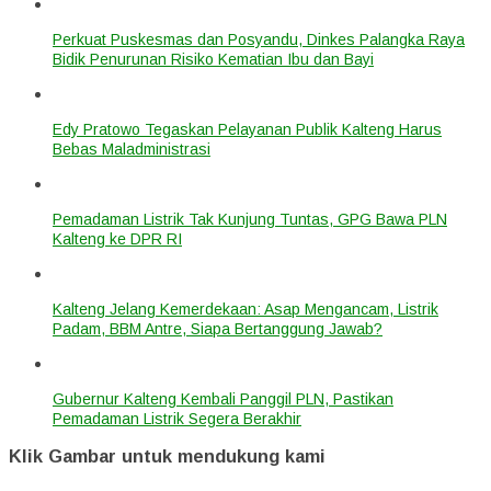
Perkuat Puskesmas dan Posyandu, Dinkes Palangka Raya
Bidik Penurunan Risiko Kematian Ibu dan Bayi
Edy Pratowo Tegaskan Pelayanan Publik Kalteng Harus
Bebas Maladministrasi
Pemadaman Listrik Tak Kunjung Tuntas, GPG Bawa PLN
Kalteng ke DPR RI
Kalteng Jelang Kemerdekaan: Asap Mengancam, Listrik
Padam, BBM Antre, Siapa Bertanggung Jawab?
Gubernur Kalteng Kembali Panggil PLN, Pastikan
Pemadaman Listrik Segera Berakhir
Klik Gambar untuk mendukung kami