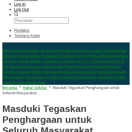
Log In
Log Out
Redaksi
Tentang Kami
Konten Spesial
Harga Pertamax Naik, Akankah Pertalite Terancam Langka di Kalimantan
Tengah?
Kaget! Harga Pertamax di Kalteng Resmi Naik Jadi Rp16.650 per
Liter
Hari Kartini Bukan Sekadar Seremoni: Ini 5 Ciri “Kartini Modern” di
Era Tekanan Sosial dan Digital
Dana Pokir DPRD Kalteng Diperkirakan
Tembus Ratusan Miliar, Mengalir ke Mana Saja dan Apa Manfaatnya bagi
Masyarakat?
Narasi Liar vs Fakta: Proyek Infrastruktur Sukamara Tidak
Seperti yang Dituduhkan
Beranda
Habar Sekitar
Masduki Tegaskan Penghargaan untuk
Seluruh Masyarakat
Masduki Tegaskan
Penghargaan untuk
Seluruh Masyarakat