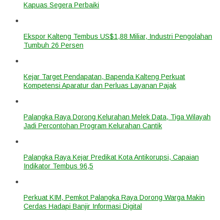
Kapuas Segera Perbaiki
Ekspor Kalteng Tembus US$1,88 Miliar, Industri Pengolahan
Tumbuh 26 Persen
Kejar Target Pendapatan, Bapenda Kalteng Perkuat
Kompetensi Aparatur dan Perluas Layanan Pajak
Palangka Raya Dorong Kelurahan Melek Data, Tiga Wilayah
Jadi Percontohan Program Kelurahan Cantik
Palangka Raya Kejar Predikat Kota Antikorupsi, Capaian
Indikator Tembus 96,5
Perkuat KIM, Pemkot Palangka Raya Dorong Warga Makin
Cerdas Hadapi Banjir Informasi Digital