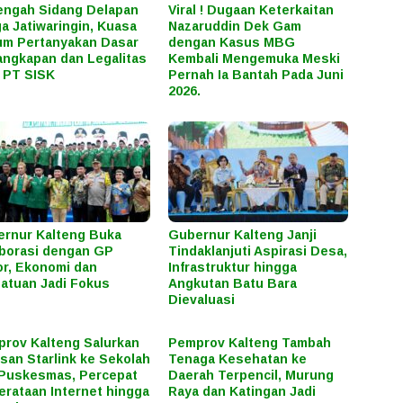
engah Sidang Delapan
Viral ! Dugaan Keterkaitan
a Jatiwaringin, Kuasa
Nazaruddin Dek Gam
m Pertanyakan Dasar
dengan Kasus MBG
ngkapan dan Legalitas
Kembali Mengemuka Meski
 PT SISK
Pernah Ia Bantah Pada Juni
2026.
rnur Kalteng Buka
Gubernur Kalteng Janji
borasi dengan GP
Tindaklanjuti Aspirasi Desa,
r, Ekonomi dan
Infrastruktur hingga
atuan Jadi Fokus
Angkutan Batu Bara
Dievaluasi
rov Kalteng Salurkan
Pemprov Kalteng Tambah
san Starlink ke Sekolah
Tenaga Kesehatan ke
Puskesmas, Percepat
Daerah Terpencil, Murung
rataan Internet hingga
Raya dan Katingan Jadi