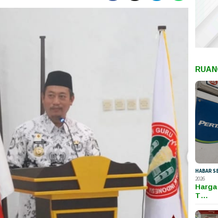
RUAN
HABAR S
2026
Harga
T…