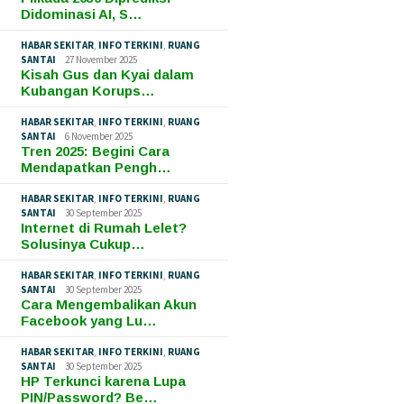
Didominasi AI, S…
HABAR SEKITAR
,
INFO TERKINI
,
RUANG
SANTAI
27 November 2025
Kisah Gus dan Kyai dalam
Kubangan Korups…
HABAR SEKITAR
,
INFO TERKINI
,
RUANG
SANTAI
6 November 2025
Tren 2025: Begini Cara
Mendapatkan Pengh…
HABAR SEKITAR
,
INFO TERKINI
,
RUANG
SANTAI
30 September 2025
Internet di Rumah Lelet?
Solusinya Cukup…
HABAR SEKITAR
,
INFO TERKINI
,
RUANG
SANTAI
30 September 2025
Cara Mengembalikan Akun
Facebook yang Lu…
HABAR SEKITAR
,
INFO TERKINI
,
RUANG
SANTAI
30 September 2025
HP Terkunci karena Lupa
PIN/Password? Be…