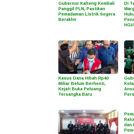
Gubernur Kalteng Kembali
Di T
Panggil PLN, Pastikan
Warg
Pemadaman Listrik Segera
Huku
Berakhir
Pena
HGU
Kasus Dana Hibah Rp40
Gube
Miliar Belum Berhenti,
Kola
Kejati Buka Peluang
Anso
Tersangka Baru
Pers
Pemp
Ratu
dan 
Peme