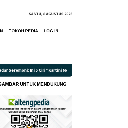
SABTU, 8 AGUSTUS 2026
AN
TOKOH PEDIA
LOG IN
i 5 Ciri “Kartini Modern” di Era Tekanan Sosial dan Digital
 GAMBAR UNTUK MENDUKUNG