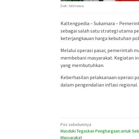
Dok : Istimewa
Kaltengpedia – Sukamara – Pemerin
sebagai salah satu strategi utama pe
keterjangkauan harga kebutuhan pok
Melalui operasi pasar, pemerintah 
membebani masyarakat. Kegiatan ini
yang membutuhkan.
Keberhasilan pelaksanaan operasi pa
dalam pengendalian inflasi regional.
Navigasi
Pos sebelumnya
Masduki Tegaskan Penghargaan untuk Sel
pos
Masyarakat