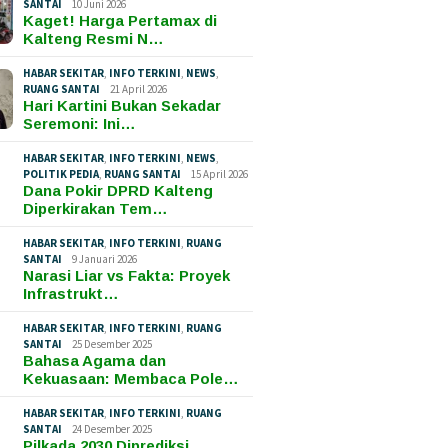
SANTAI
10 Juni 2026
Kaget! Harga Pertamax di
Kalteng Resmi N…
HABAR SEKITAR
,
INFO TERKINI
,
NEWS
,
RUANG SANTAI
21 April 2026
Hari Kartini Bukan Sekadar
Seremoni: Ini…
HABAR SEKITAR
,
INFO TERKINI
,
NEWS
,
POLITIK PEDIA
,
RUANG SANTAI
15 April 2026
Dana Pokir DPRD Kalteng
Diperkirakan Tem…
HABAR SEKITAR
,
INFO TERKINI
,
RUANG
SANTAI
9 Januari 2026
Narasi Liar vs Fakta: Proyek
Infrastrukt…
HABAR SEKITAR
,
INFO TERKINI
,
RUANG
SANTAI
25 Desember 2025
Bahasa Agama dan
Kekuasaan: Membaca Pole…
HABAR SEKITAR
,
INFO TERKINI
,
RUANG
SANTAI
24 Desember 2025
Pilkada 2030 Diprediksi