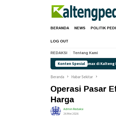
Loncat
ke
konten
BERANDA
NEWS
POLITIK PED
LOG OUT
REDAKSI
Tentang Kami
ngah?
Kaget! Harga Pertamax di Kalteng Resmi Naik Jadi 
Konten Spesial
Beranda
Habar Sekitar
Operasi Pasar Ef
Harga
Admin Redaksi
26 Mei 2026