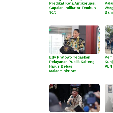
Predikat Kota Antikorupsi,
Pala
Capaian Indikator Tembus
Warg
96,5
Banj
Edy Pratowo Tegaskan
Pema
Pelayanan Publik Kalteng
Kunj
Harus Bebas
PLN 
Maladministrasi