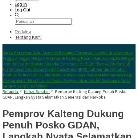
Log In
Log Out
Redaksi
Tentang Kami
Konten Spesial
Harga Pertamax Naik, Akankah Pertalite Terancam Langka di Kalimantan
Tengah?
Kaget! Harga Pertamax di Kalteng Resmi Naik Jadi Rp16.650 per
Liter
Hari Kartini Bukan Sekadar Seremoni: Ini 5 Ciri “Kartini Modern” di
Era Tekanan Sosial dan Digital
Dana Pokir DPRD Kalteng Diperkirakan
Tembus Ratusan Miliar, Mengalir ke Mana Saja dan Apa Manfaatnya bagi
Masyarakat?
Narasi Liar vs Fakta: Proyek Infrastruktur Sukamara Tidak
Seperti yang Dituduhkan
Beranda
Habar Sekitar
Pemprov Kalteng Dukung Penuh Posko
GDAN, Langkah Nyata Selamatkan Generasi dari Narkoba
Pemprov Kalteng Dukung
Penuh Posko GDAN,
Langkah Nyata Selamatkan