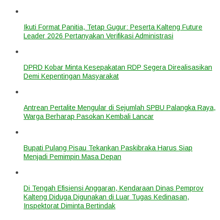
Ikuti Format Panitia, Tetap Gugur: Peserta Kalteng Future
Leader 2026 Pertanyakan Verifikasi Administrasi
DPRD Kobar Minta Kesepakatan RDP Segera Direalisasikan
Demi Kepentingan Masyarakat
Antrean Pertalite Mengular di Sejumlah SPBU Palangka Raya,
Warga Berharap Pasokan Kembali Lancar
Bupati Pulang Pisau Tekankan Paskibraka Harus Siap
Menjadi Pemimpin Masa Depan
Di Tengah Efisiensi Anggaran, Kendaraan Dinas Pemprov
Kalteng Diduga Digunakan di Luar Tugas Kedinasan,
Inspektorat Diminta Bertindak