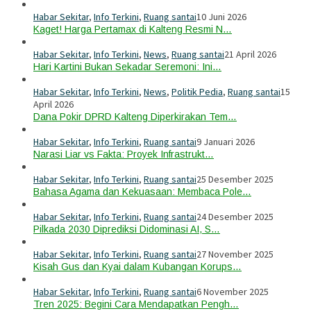
Habar Sekitar
,
Info Terkini
,
Ruang santai
10 Juni 2026
Kaget! Harga Pertamax di Kalteng Resmi N…
Habar Sekitar
,
Info Terkini
,
News
,
Ruang santai
21 April 2026
Hari Kartini Bukan Sekadar Seremoni: Ini…
Habar Sekitar
,
Info Terkini
,
News
,
Politik Pedia
,
Ruang santai
15
April 2026
Dana Pokir DPRD Kalteng Diperkirakan Tem…
Habar Sekitar
,
Info Terkini
,
Ruang santai
9 Januari 2026
Narasi Liar vs Fakta: Proyek Infrastrukt…
Habar Sekitar
,
Info Terkini
,
Ruang santai
25 Desember 2025
Bahasa Agama dan Kekuasaan: Membaca Pole…
Habar Sekitar
,
Info Terkini
,
Ruang santai
24 Desember 2025
Pilkada 2030 Diprediksi Didominasi AI, S…
Habar Sekitar
,
Info Terkini
,
Ruang santai
27 November 2025
Kisah Gus dan Kyai dalam Kubangan Korups…
Habar Sekitar
,
Info Terkini
,
Ruang santai
6 November 2025
Tren 2025: Begini Cara Mendapatkan Pengh…