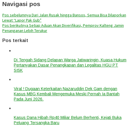
Navigasi pos
Pos sebelumnya
Dari Jalan Rusak hingga Bansos, Semua Bisa Dilaporkan
Lewat “Lapor Pak Gub”
Pos berikutnya
Setiap Aduan Akan Diverifikasi, Pemprov Kalteng Jamin
Penanganan Lebih Terukur
Pos terkait
Di Tengah Sidang Delapan Warga Jatiwaringin, Kuasa Hukum
Pertanyakan Dasar Penangkapan dan Legalitas HGU PT
SISK
Viral ! Dugaan Keterkaitan Nazaruddin Dek Gam dengan
Kasus MBG Kembali Mengemuka Meski Pernah Ia Bantah
Pada Juni 2026.
Kasus Dana Hibah Rp40 Miliar Belum Berhenti, Kejati Buka
Peluang Tersangka Baru