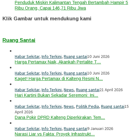
Penduduk Miskin Kalimantan Tengah Bertambah Hampir 5
Ribu Orang, Capai 146,71 Ribu Jiwa
Klik Gambar untuk mendukung kami
Ruang Santai
Habar Sekitar
,
Info Terkini
,
Ruang santai
10 Juni 2026
Harga Pertamax Naik, Akankah Pertalite T…
Habar Sekitar
,
Info Terkini
,
Ruang santai
10 Juni 2026
Kaget! Harga Pertamax di Kalteng Resmi N…
Habar Sekitar
,
Info Terkini
,
News
,
Ruang santai
21 April 2026
Hari Kartini Bukan Sekadar Seremoni: Ini…
Habar Sekitar
,
Info Terkini
,
News
,
Politik Pedia
,
Ruang santai
15
April 2026
Dana Pokir DPRD Kalteng Diperkirakan Tem…
Habar Sekitar
,
Info Terkini
,
Ruang santai
9 Januari 2026
Narasi Liar vs Fakta: Proyek Infrastrukt…