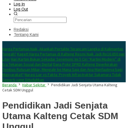
Log In
Log Out
Redaksi
Tentang Kami
Konten Spesial
Harga Pertamax Naik, Akankah Pertalite Terancam Langka di Kalimantan
Tengah?
Kaget! Harga Pertamax di Kalteng Resmi Naik Jadi Rp16.650 per
Liter
Hari Kartini Bukan Sekadar Seremoni: Ini 5 Ciri “Kartini Modern” di
Era Tekanan Sosial dan Digital
Dana Pokir DPRD Kalteng Diperkirakan
Tembus Ratusan Miliar, Mengalir ke Mana Saja dan Apa Manfaatnya bagi
Masyarakat?
Narasi Liar vs Fakta: Proyek Infrastruktur Sukamara Tidak
Seperti yang Dituduhkan
Beranda
Habar Sekitar
Pendidikan Jadi Senjata Utama Kalteng
Cetak SDM Unggul
Pendidikan Jadi Senjata
Utama Kalteng Cetak SDM
Unggul