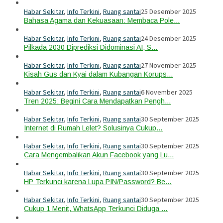
Habar Sekitar
,
Info Terkini
,
Ruang santai
25 Desember 2025
Bahasa Agama dan Kekuasaan: Membaca Pole…
Habar Sekitar
,
Info Terkini
,
Ruang santai
24 Desember 2025
Pilkada 2030 Diprediksi Didominasi AI, S…
Habar Sekitar
,
Info Terkini
,
Ruang santai
27 November 2025
Kisah Gus dan Kyai dalam Kubangan Korups…
Habar Sekitar
,
Info Terkini
,
Ruang santai
6 November 2025
Tren 2025: Begini Cara Mendapatkan Pengh…
Habar Sekitar
,
Info Terkini
,
Ruang santai
30 September 2025
Internet di Rumah Lelet? Solusinya Cukup…
Habar Sekitar
,
Info Terkini
,
Ruang santai
30 September 2025
Cara Mengembalikan Akun Facebook yang Lu…
Habar Sekitar
,
Info Terkini
,
Ruang santai
30 September 2025
HP Terkunci karena Lupa PIN/Password? Be…
Habar Sekitar
,
Info Terkini
,
Ruang santai
30 September 2025
Cukup 1 Menit, WhatsApp Terkunci Diduga …