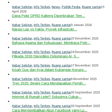
Habar Sekitar
,
Info Terkini
,
News
,
Politik Pedia
,
Ruang santai
15
April 2026
Dana Pokir DPRD Kalteng Diperkirakan Tem…
Habar Sekitar
,
Info Terkini
,
Ruang santai
9 Januari 2026
Narasi Liar vs Fakta: Proyek Infrastrukt…
Habar Sekitar
,
Info Terkini
,
Ruang santai
25 Desember 2025
Bahasa Agama dan Kekuasaan: Membaca Pole…
Habar Sekitar
,
Info Terkini
,
Ruang santai
24 Desember 2025
Pilkada 2030 Diprediksi Didominasi AI, S…
Habar Sekitar
,
Info Terkini
,
Ruang santai
27 November 2025
Kisah Gus dan Kyai dalam Kubangan Korups…
Habar Sekitar
,
Info Terkini
,
Ruang santai
6 November 2025
Tren 2025: Begini Cara Mendapatkan Pengh…
Habar Sekitar
,
Info Terkini
,
Ruang santai
30 September 2025
Internet di Rumah Lelet? Solusinya Cukup…
Habar Sekitar
,
Info Terkini
,
Ruang santai
30 September 2025
Cara Mengembalikan Akun Facebook yang Lu…