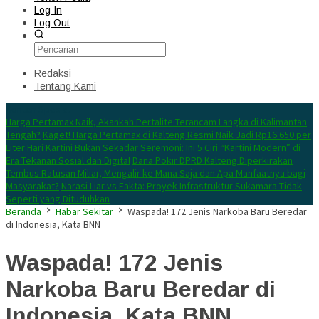
Log In
Log Out
Redaksi
Tentang Kami
Konten Spesial
Harga Pertamax Naik, Akankah Pertalite Terancam Langka di Kalimantan
Tengah?
Kaget! Harga Pertamax di Kalteng Resmi Naik Jadi Rp16.650 per
Liter
Hari Kartini Bukan Sekadar Seremoni: Ini 5 Ciri “Kartini Modern” di
Era Tekanan Sosial dan Digital
Dana Pokir DPRD Kalteng Diperkirakan
Tembus Ratusan Miliar, Mengalir ke Mana Saja dan Apa Manfaatnya bagi
Masyarakat?
Narasi Liar vs Fakta: Proyek Infrastruktur Sukamara Tidak
Seperti yang Dituduhkan
Beranda
Habar Sekitar
Waspada! 172 Jenis Narkoba Baru Beredar
di Indonesia, Kata BNN
Waspada! 172 Jenis
Narkoba Baru Beredar di
Indonesia, Kata BNN