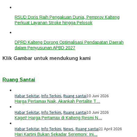
RSUD Doris Raih Pengakuan Dunia, Pemprov Kalteng
Perkuat Layanan Stroke hingga Pelosok
DPRD Kalteng Dorong Optimalisasi Pendapatan Daerah
dalam Penyusunan APBD 2027
Klik Gambar untuk mendukung kami
Ruang Santai
Habar Sekitar
,
Info Terkini
,
Ruang santai
10 Juni 2026
Harga Pertamax Naik, Akankah Pertalite T…
Habar Sekitar
,
Info Terkini
,
Ruang santai
10 Juni 2026
Kaget! Harga Pertamax di Kalteng Resmi N…
Habar Sekitar
,
Info Terkini
,
News
,
Ruang santai
21 April 2026
Hari Kartini Bukan Sekadar Seremoni: Ini…