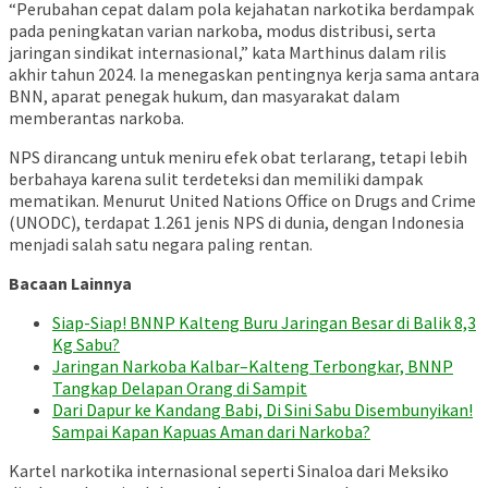
“Perubahan cepat dalam pola kejahatan narkotika berdampak
pada peningkatan varian narkoba, modus distribusi, serta
jaringan sindikat internasional,” kata Marthinus dalam rilis
akhir tahun 2024. Ia menegaskan pentingnya kerja sama antara
BNN, aparat penegak hukum, dan masyarakat dalam
memberantas narkoba.
NPS dirancang untuk meniru efek obat terlarang, tetapi lebih
berbahaya karena sulit terdeteksi dan memiliki dampak
mematikan. Menurut United Nations Office on Drugs and Crime
(UNODC), terdapat 1.261 jenis NPS di dunia, dengan Indonesia
menjadi salah satu negara paling rentan.
Bacaan Lainnya
Siap-Siap! BNNP Kalteng Buru Jaringan Besar di Balik 8,3
Kg Sabu?
Jaringan Narkoba Kalbar–Kalteng Terbongkar, BNNP
Tangkap Delapan Orang di Sampit
Dari Dapur ke Kandang Babi, Di Sini Sabu Disembunyikan!
Sampai Kapan Kapuas Aman dari Narkoba?
Kartel narkotika internasional seperti Sinaloa dari Meksiko