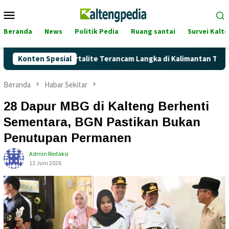
Loncat
Menu
ke
Mobile
konten
Beranda
News
Politik Pedia
Ruang santai
Survei Kalt
kankah Pertalite Terancam Langka di Kalimantan Tengah?
Konten Spesial
Beranda
Habar Sekitar
28 Dapur MBG di Kalteng Berhenti
Sementara, BGN Pastikan Bukan
Penutupan Permanen
Admin Redaksi
13 Juni 2026