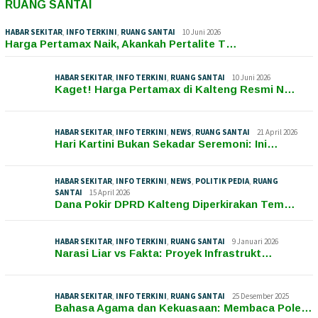
RUANG SANTAI
HABAR SEKITAR
,
INFO TERKINI
,
RUANG SANTAI
10 Juni 2026
Harga Pertamax Naik, Akankah Pertalite T…
HABAR SEKITAR
,
INFO TERKINI
,
RUANG SANTAI
10 Juni 2026
Kaget! Harga Pertamax di Kalteng Resmi N…
HABAR SEKITAR
,
INFO TERKINI
,
NEWS
,
RUANG SANTAI
21 April 2026
Hari Kartini Bukan Sekadar Seremoni: Ini…
HABAR SEKITAR
,
INFO TERKINI
,
NEWS
,
POLITIK PEDIA
,
RUANG
SANTAI
15 April 2026
Dana Pokir DPRD Kalteng Diperkirakan Tem…
HABAR SEKITAR
,
INFO TERKINI
,
RUANG SANTAI
9 Januari 2026
Narasi Liar vs Fakta: Proyek Infrastrukt…
HABAR SEKITAR
,
INFO TERKINI
,
RUANG SANTAI
25 Desember 2025
Bahasa Agama dan Kekuasaan: Membaca Pole…