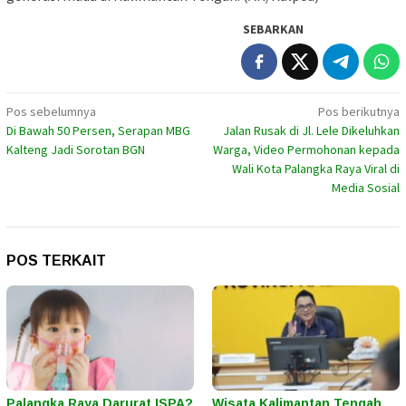
SEBARKAN
Navigasi
Pos sebelumnya
Pos berikutnya
Di Bawah 50 Persen, Serapan MBG
Jalan Rusak di Jl. Lele Dikeluhkan
pos
Kalteng Jadi Sorotan BGN
Warga, Video Permohonan kepada
Wali Kota Palangka Raya Viral di
Media Sosial
POS TERKAIT
Palangka Raya Darurat ISPA?
Wisata Kalimantan Tengah