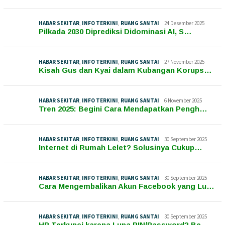
HABAR SEKITAR
,
INFO TERKINI
,
RUANG SANTAI
24 Desember 2025
Pilkada 2030 Diprediksi Didominasi AI, S…
HABAR SEKITAR
,
INFO TERKINI
,
RUANG SANTAI
27 November 2025
Kisah Gus dan Kyai dalam Kubangan Korups…
HABAR SEKITAR
,
INFO TERKINI
,
RUANG SANTAI
6 November 2025
Tren 2025: Begini Cara Mendapatkan Pengh…
HABAR SEKITAR
,
INFO TERKINI
,
RUANG SANTAI
30 September 2025
Internet di Rumah Lelet? Solusinya Cukup…
HABAR SEKITAR
,
INFO TERKINI
,
RUANG SANTAI
30 September 2025
Cara Mengembalikan Akun Facebook yang Lu…
HABAR SEKITAR
,
INFO TERKINI
,
RUANG SANTAI
30 September 2025
HP Terkunci karena Lupa PIN/Password? Be…