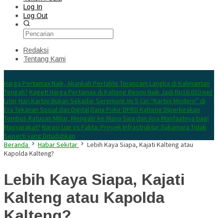
Log In
Log Out
Redaksi
Tentang Kami
Konten Spesial
Harga Pertamax Naik, Akankah Pertalite Terancam Langka di Kalimantan
Tengah?
Kaget! Harga Pertamax di Kalteng Resmi Naik Jadi Rp16.650 per
Liter
Hari Kartini Bukan Sekadar Seremoni: Ini 5 Ciri “Kartini Modern” di
Era Tekanan Sosial dan Digital
Dana Pokir DPRD Kalteng Diperkirakan
Tembus Ratusan Miliar, Mengalir ke Mana Saja dan Apa Manfaatnya bagi
Masyarakat?
Narasi Liar vs Fakta: Proyek Infrastruktur Sukamara Tidak
Seperti yang Dituduhkan
Beranda
Habar Sekitar
Lebih Kaya Siapa, Kajati Kalteng atau
Kapolda Kalteng?
Lebih Kaya Siapa, Kajati
Kalteng atau Kapolda
Kalteng?