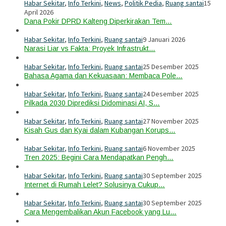
Habar Sekitar
,
Info Terkini
,
News
,
Politik Pedia
,
Ruang santai
15
April 2026
Dana Pokir DPRD Kalteng Diperkirakan Tem…
Habar Sekitar
,
Info Terkini
,
Ruang santai
9 Januari 2026
Narasi Liar vs Fakta: Proyek Infrastrukt…
Habar Sekitar
,
Info Terkini
,
Ruang santai
25 Desember 2025
Bahasa Agama dan Kekuasaan: Membaca Pole…
Habar Sekitar
,
Info Terkini
,
Ruang santai
24 Desember 2025
Pilkada 2030 Diprediksi Didominasi AI, S…
Habar Sekitar
,
Info Terkini
,
Ruang santai
27 November 2025
Kisah Gus dan Kyai dalam Kubangan Korups…
Habar Sekitar
,
Info Terkini
,
Ruang santai
6 November 2025
Tren 2025: Begini Cara Mendapatkan Pengh…
Habar Sekitar
,
Info Terkini
,
Ruang santai
30 September 2025
Internet di Rumah Lelet? Solusinya Cukup…
Habar Sekitar
,
Info Terkini
,
Ruang santai
30 September 2025
Cara Mengembalikan Akun Facebook yang Lu…