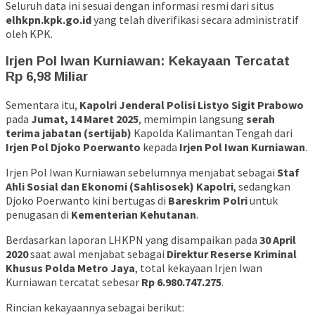
Seluruh data ini sesuai dengan informasi resmi dari situs
elhkpn.kpk.go.id
yang telah diverifikasi secara administratif
oleh KPK.
Irjen Pol Iwan Kurniawan: Kekayaan Tercatat
Rp 6,98 Miliar
Sementara itu,
Kapolri Jenderal Polisi Listyo Sigit Prabowo
pada
Jumat, 14 Maret 2025
, memimpin langsung
serah
terima jabatan (sertijab)
Kapolda Kalimantan Tengah dari
Irjen Pol Djoko Poerwanto
kepada
Irjen Pol Iwan Kurniawan
.
Irjen Pol Iwan Kurniawan sebelumnya menjabat sebagai
Staf
Ahli Sosial dan Ekonomi (Sahlisosek) Kapolri
, sedangkan
Djoko Poerwanto kini bertugas di
Bareskrim Polri
untuk
penugasan di
Kementerian Kehutanan
.
Berdasarkan laporan LHKPN yang disampaikan pada
30 April
2020
saat awal menjabat sebagai
Direktur Reserse Kriminal
Khusus Polda Metro Jaya
, total kekayaan Irjen Iwan
Kurniawan tercatat sebesar
Rp 6.980.747.275
.
Rincian kekayaannya sebagai berikut: