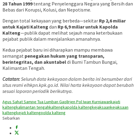
28 Tahun 1999
tentang Penyelenggara Negara yang Bersih dan
Bebas dari Korupsi, Kolusi, dan Nepotisme.
Dengan total kekayaan yang berbeda—sekitar
Rp 2,6 miliar
untuk Kajati Kalteng
dan
Rp 6,9 miliar untuk Kapolda
Kalteng
—publik dapat melihat sejauh mana keterbukaan
pejabat publik dalam menjalankan amanahnya.
Kedua pejabat baru ini diharapkan mampu membawa
semangat
penegakan hukum yang transparan,
berintegritas, dan akuntabel
di Bumi Tambun Bungai,
Kalimantan Tengah.
Catatan:
Seluruh data kekayaan dalam berita ini bersumber dari
situs resmi elhkpn.kpk.go.id. Nilai harta kekayaan dapat berubah
sesuai laporan periodik berikutnya.
Agus Sahat Sampe Tua Lumban Gaol
Irjen Pol Iwan Kurniawan
kajati
kalteng
kalimantan tengah
kalteng
kapolda kalteng
kejaksaan
kejaksaan
kalteng
kejati kalteng
polda kalteng
Sebarkan