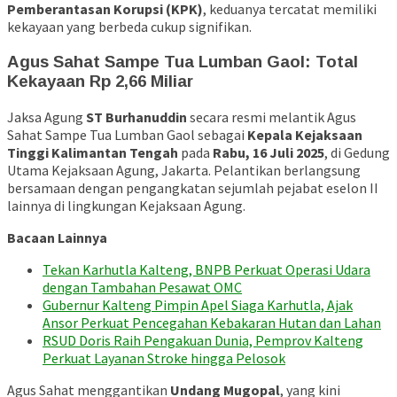
Pemberantasan Korupsi (KPK)
, keduanya tercatat memiliki
kekayaan yang berbeda cukup signifikan.
Agus Sahat Sampe Tua Lumban Gaol: Total
Kekayaan Rp 2,66 Miliar
Jaksa Agung
ST Burhanuddin
secara resmi melantik Agus
Sahat Sampe Tua Lumban Gaol sebagai
Kepala Kejaksaan
Tinggi Kalimantan Tengah
pada
Rabu, 16 Juli 2025
, di Gedung
Utama Kejaksaan Agung, Jakarta. Pelantikan berlangsung
bersamaan dengan pengangkatan sejumlah pejabat eselon II
lainnya di lingkungan Kejaksaan Agung.
Bacaan Lainnya
Tekan Karhutla Kalteng, BNPB Perkuat Operasi Udara
dengan Tambahan Pesawat OMC
Gubernur Kalteng Pimpin Apel Siaga Karhutla, Ajak
Ansor Perkuat Pencegahan Kebakaran Hutan dan Lahan
RSUD Doris Raih Pengakuan Dunia, Pemprov Kalteng
Perkuat Layanan Stroke hingga Pelosok
Agus Sahat menggantikan
Undang Mugopal
, yang kini