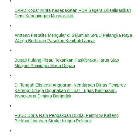
DPRD Kobar Minta Kesepakatan RDP Segera Direalisasikan
Demi Kepentingan Masyarakat
Antrean Pertalite Mengular di Sejumlah SPBU Palangka Raya,
Warga Berharap Pasokan Kembali Lancar
Bupati Pulang Pisau Tekankan Paskibraka Harus Siap
Menjadi Pemimpin Masa Depan
Di Tengah Efisiensi Anggaran, Kendaraan Dinas Pemprov
Kalteng Diduga Digunakan di Luar Tugas Kedinasan,
Inspektorat Diminta Bertindak
RSUD Doris Raih Pengakuan Dunia, Pemprov Kalteng
Perkuat Layanan Stroke hingga Pelosok