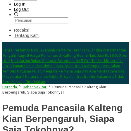
Log In
Log Out
Redaksi
Tentang Kami
Konten Spesial
Harga Pertamax Naik, Akankah Pertalite Terancam Langka di Kalimantan
Tengah?
Kaget! Harga Pertamax di Kalteng Resmi Naik Jadi Rp16.650 per
Liter
Hari Kartini Bukan Sekadar Seremoni: Ini 5 Ciri “Kartini Modern” di
Era Tekanan Sosial dan Digital
Dana Pokir DPRD Kalteng Diperkirakan
Tembus Ratusan Miliar, Mengalir ke Mana Saja dan Apa Manfaatnya bagi
Masyarakat?
Narasi Liar vs Fakta: Proyek Infrastruktur Sukamara Tidak
Seperti yang Dituduhkan
Beranda
Habar Sekitar
Pemuda Pancasila Kalteng Kian
Berpengaruh, Siapa Saja Tokohnya?
Pemuda Pancasila Kalteng
Kian Berpengaruh, Siapa
Saja Tokohnya?