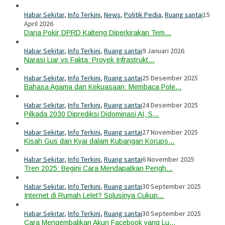
Habar Sekitar
,
Info Terkini
,
News
,
Politik Pedia
,
Ruang santai
15
April 2026
Dana Pokir DPRD Kalteng Diperkirakan Tem…
Habar Sekitar
,
Info Terkini
,
Ruang santai
9 Januari 2026
Narasi Liar vs Fakta: Proyek Infrastrukt…
Habar Sekitar
,
Info Terkini
,
Ruang santai
25 Desember 2025
Bahasa Agama dan Kekuasaan: Membaca Pole…
Habar Sekitar
,
Info Terkini
,
Ruang santai
24 Desember 2025
Pilkada 2030 Diprediksi Didominasi AI, S…
Habar Sekitar
,
Info Terkini
,
Ruang santai
27 November 2025
Kisah Gus dan Kyai dalam Kubangan Korups…
Habar Sekitar
,
Info Terkini
,
Ruang santai
6 November 2025
Tren 2025: Begini Cara Mendapatkan Pengh…
Habar Sekitar
,
Info Terkini
,
Ruang santai
30 September 2025
Internet di Rumah Lelet? Solusinya Cukup…
Habar Sekitar
,
Info Terkini
,
Ruang santai
30 September 2025
Cara Mengembalikan Akun Facebook yang Lu…