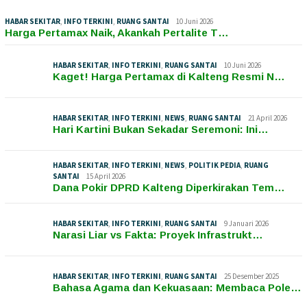
HABAR SEKITAR
,
INFO TERKINI
,
RUANG SANTAI
10 Juni 2026
Harga Pertamax Naik, Akankah Pertalite T…
HABAR SEKITAR
,
INFO TERKINI
,
RUANG SANTAI
10 Juni 2026
Kaget! Harga Pertamax di Kalteng Resmi N…
HABAR SEKITAR
,
INFO TERKINI
,
NEWS
,
RUANG SANTAI
21 April 2026
Hari Kartini Bukan Sekadar Seremoni: Ini…
HABAR SEKITAR
,
INFO TERKINI
,
NEWS
,
POLITIK PEDIA
,
RUANG
SANTAI
15 April 2026
Dana Pokir DPRD Kalteng Diperkirakan Tem…
HABAR SEKITAR
,
INFO TERKINI
,
RUANG SANTAI
9 Januari 2026
Narasi Liar vs Fakta: Proyek Infrastrukt…
HABAR SEKITAR
,
INFO TERKINI
,
RUANG SANTAI
25 Desember 2025
Bahasa Agama dan Kekuasaan: Membaca Pole…