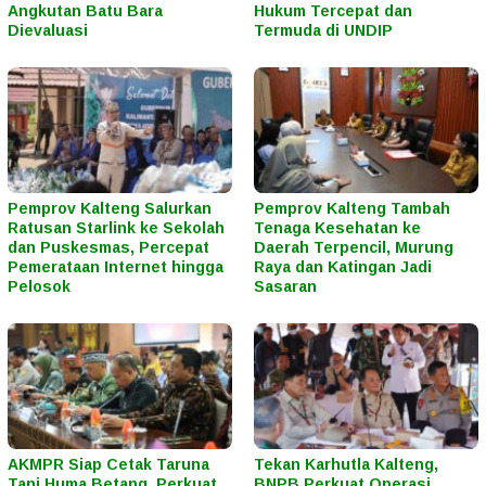
Angkutan Batu Bara
Hukum Tercepat dan
Dievaluasi
Termuda di UNDIP
Pemprov Kalteng Salurkan
Pemprov Kalteng Tambah
Ratusan Starlink ke Sekolah
Tenaga Kesehatan ke
dan Puskesmas, Percepat
Daerah Terpencil, Murung
Pemerataan Internet hingga
Raya dan Katingan Jadi
Pelosok
Sasaran
AKMPR Siap Cetak Taruna
Tekan Karhutla Kalteng,
Tani Huma Betang, Perkuat
BNPB Perkuat Operasi