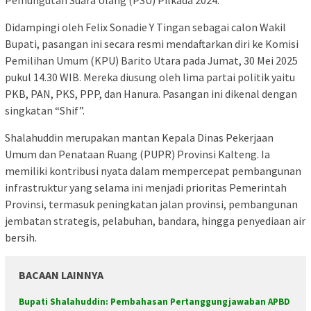
Pemungutan Suara Ulang (PSU) Pilkada 2024.
Didampingi oleh Felix Sonadie Y Tingan sebagai calon Wakil
Bupati, pasangan ini secara resmi mendaftarkan diri ke Komisi
Pemilihan Umum (KPU) Barito Utara pada Jumat, 30 Mei 2025
pukul 14.30 WIB. Mereka diusung oleh lima partai politik yaitu
PKB, PAN, PKS, PPP, dan Hanura. Pasangan ini dikenal dengan
singkatan “Shif”.
Shalahuddin merupakan mantan Kepala Dinas Pekerjaan
Umum dan Penataan Ruang (PUPR) Provinsi Kalteng. Ia
memiliki kontribusi nyata dalam mempercepat pembangunan
infrastruktur yang selama ini menjadi prioritas Pemerintah
Provinsi, termasuk peningkatan jalan provinsi, pembangunan
jembatan strategis, pelabuhan, bandara, hingga penyediaan air
bersih.
BACAAN LAINNYA
Bupati Shalahuddin: Pembahasan Pertanggungjawaban APBD