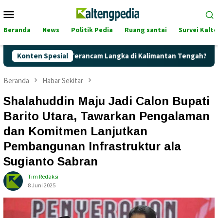
Loncat
Menu
ke
Mobile
konten
Beranda
News
Politik Pedia
Ruang santai
Survei Kalt
ertalite Terancam Langka di Kalimantan Tengah?
Konten Spesial
Kaget! 
Beranda
Habar Sekitar
Shalahuddin Maju Jadi Calon Bupati
Barito Utara, Tawarkan Pengalaman
dan Komitmen Lanjutkan
Pembangunan Infrastruktur ala
Sugianto Sabran
Tim Redaksi
8 Juni 2025